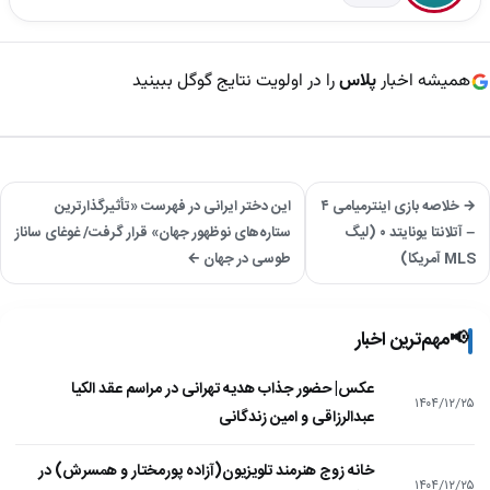
همیشه اخبار
پلاس
را در اولویت نتایج گوگل ببینید
→ خلاصه بازی اینترمیامی ۴
این دختر ایرانی در فهرست «تأثیرگذارترین
– آتلانتا یونایتد ۰ (لیگ
ستاره‌های نوظهور جهان» قرار گرفت/ غوغای ساناز
MLS آمریکا)
طوسی در جهان ←
📢
مهم‌ترین اخبار
عکس| حضور جذاب هدیه تهرانی در مراسم عقد الکیا
۱۴۰۴/۱۲/۲۵
عبدالرزاقی و امین زندگانی
خانه زوج هنرمند تلویزیون(آزاده پورمختار و همسرش) در
۱۴۰۴/۱۲/۲۵