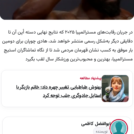
0
seconds
of
در جریان رقابت‌های مسترالمپیا ۲۰۲۵ که نتایج نهایی دسته اُپن آن تا
55
seconds
دقایقی دیگر به‌شکل رسمی منتشر خواهد شد، هادی چوپان برای دومین
بار موفق به کسب نشان قهرمان مردمی شد تا از نگاه تماشاگران استیج
مسترالمپیا، بهترین و محبوب‌ترین ورزشکار سال لقب بگیرد
پیشنهاد مطالعه
بهنوش طباطبایی تغییر چهره داد؛ خانم بازیگر با
استایل جادوگری جلب توجه کرد
ابوالفضل کاظمی
نویسنده