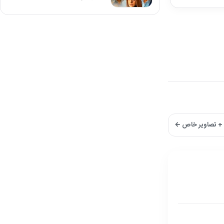
 + تصاویر خاص ←