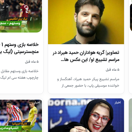
منچسترسیتی (لیگ بر
تصاویر| گریه هواداران حمید هیراد در
مراسم تشییع او/ این عکس ها…
۵ ماه قبل
۵ ماه قبل
خلاصه بازی وستهم مقابل 
چارچوب هفته سی ام لیگ 
مراسم تشییع پیکر حمید هیراد، آهنگساز و
26-2025
خواننده موسیقی پاپ، با حضور جمعی از
هنرمندان در قطعه هنرمندان…
اخبار
اخبار