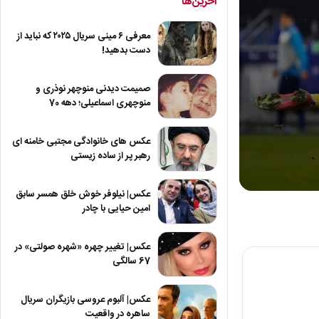
آخرین‌ها
معرفی ۶ مینی سریال ۲۰۲۵ که نباید از
دست بدهید!
صمیمت دیدنی منوچهر نوذری و
منوچهری اسماعیلی؛ دهه 70
عکس های خانوادگی مجتبی خامنه ای
رهبر پر از ساده زیستی
عکس| نیلوفر خوش خلق همسر سابق
0
seconds
امین حیایی با چادر
of
10
minutes,
عکس| تغییر چهره «شهره صولتی» در
57
67 سالگی
seconds
Volum
90%
عکس| آلبوم عروسی بازیگران سریال
ساهره در واقعیت