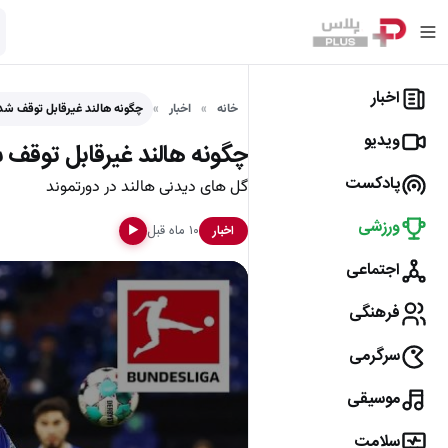
اخبار
خانه
اخبار
چگونه هالند غیرقابل توقف شد
ویدیو
چگونه هالند غیرقابل توقف 
پادکست
گل های دیدنی هالند در دورتموند
ورزشی
۱۰ ماه قبل
اخبار
▶
اجتماعی
فرهنگی
سرگرمی
موسیقی
سلامت