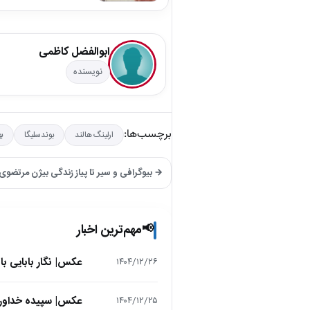
ابوالفضل کاظمی
نویسنده
برچسب‌ها:
ارلینگ هالند
بوندسلیگا
بو
→ بیوگرافی و سیر تا پیاز زندگی بیژن مرتضوی + تصاویر ۳ ه
مهم‌ترین اخبار
📢
عکس| نگار بابایی ب
۱۴۰۴/۱۲/۲۶
عکس| سپیده خداوردی در 25 سالگی در اولین فیلمش در
۱۴۰۴/۱۲/۲۵