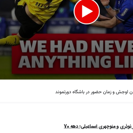
ران اوجش و زمان حضور در باشگاه دورتموند
e
ذری و منوچهری اسماعیلی؛ دهه 70