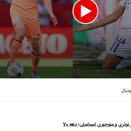
وتبال
e
ذری و منوچهری اسماعیلی؛ دهه 70