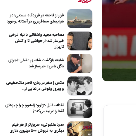
آخرین‌ها
فرار از فاجعه در فرودگاه سیدنی؛ دو
هواپیمای مسافربری در آستانه برخورد
مصاحبه مجید واشقانی با نیلا فرخی
خبرساز شد؛ از حواشی تا واکنش
کاربران
شایعه بازگشت شادمهر عقیلی؛ اجرای
«گل یاس» خبرساز شد
عکس | سفر در زمان؛ ناصر ملک‌مطیعی
0
seconds
و بهروز وثوقی در نمایی از…
of
5
minutes,
نقطه مقابل دژاوو؛ ژامه‌وو چرا چیزهای
25
آشنا را غریبه می‌کند؟
seconds
Volum
90%
«مرد عنکبوتی» سریع‌تر از هر فیلم
دیگری به فروش ۵۰۰ میلیون دلاری