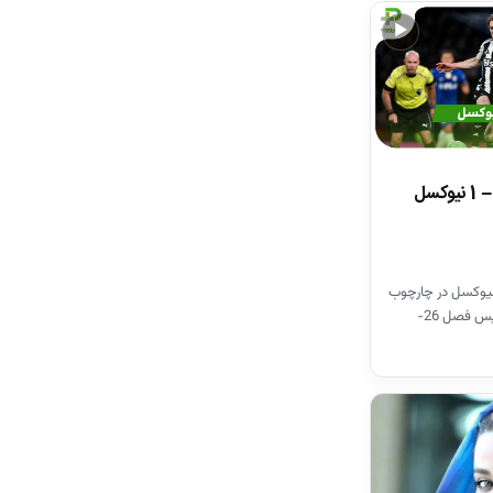
▶
خلاصه بازی چلسی 0 – 1 نیوکسل
یوکسل در چارچوب
هفته سی ام لیگ برتر انگلیس فصل 26-