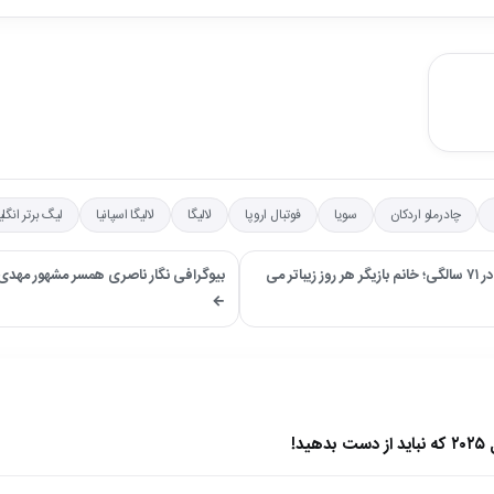
چادرملو اردکان
سویا
فوتبال اروپا
لالیگا
لالیگا اسپانیا
لیگ برتر انگ
→ عکس/ چهره جدید زهرا سعیدی بعد ۸ سال در ۷۱ سالگی؛ خانم بازیگر هر روز زیباتر می
بیوگرافی نگار ناصری همسر مشهور مهدی ی
←