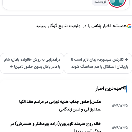
نویسنده
همیشه اخبار
پلاس
را در اولویت نتایج گوگل ببینید
→ کلارنس سیدورف: زمان لازم است تا
درآمدزایی به روش خانواده یامال؛ شام
بازیکنان استقلال با هم هماهنگ شوند
با مادر یامال بدون حضور لامین! ←
📢
مهم‌ترین اخبار
عکس| حضور جذاب هدیه تهرانی در مراسم عقد الکیا
۱۴۰۴/۱۲/۲۵
عبدالرزاقی و امین زندگانی
خانه زوج هنرمند تلویزیون(آزاده پورمختار و همسرش) در
۱۴۰۴/۱۲/۲۵
جنگ آسیب دید!