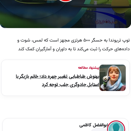
0
seconds
of
توپ تریوندا به حسگر ۵۰۰ هرتزی مجهز است که لمس، شوت و
1
minute,
داده‌های حرکت را ثبت می‌کند تا به داوران و آمارگیران کمک کند
55
seconds
پیشنهاد مطالعه
بهنوش طباطبایی تغییر چهره داد؛ خانم بازیگر با
استایل جادوگری جلب توجه کرد
ابوالفضل کاظمی