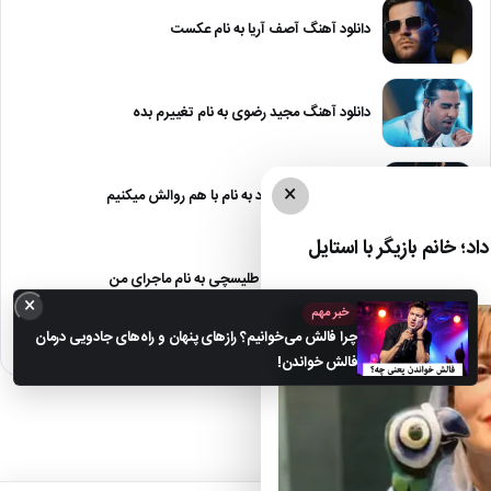
دانلود آهنگ آصف آریا به نام عکست
دانلود آهنگ مجید رضوی به نام تغییرم بده
×
دانلود آهنگ معین زد به نام با هم روالش میکنیم
د؛ خانم بازیگر با استایل
دانلود آهنگ علیرضا طلیسچی به نام ماجرای من
×
خبر مهم
چرا فالش می‌خوانیم؟ رازهای پنهان و راه‌های جادویی درمان
فالش خواندن!