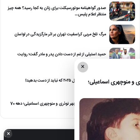
صدور گواهینامه موتورسیکلت برای زنان به کجا رسید؟ همه چیز
منتظر اعلام پلیس…
مرگ تلخ مربی کراسفیت تهران بر اثر مارگزیدگی در لواسان
حمید استیلی از غم از دست دادن پدر و مادر گفت؛ روایت
صریح…
×
معرفی ۶ مینی سریال ۲۰۲۵ که نباید از دست بدهید!
 و منوچهری اسماعیلی؛
صمیمت دیدنی منوچهر نوذری و منوچهری اسماعیلی؛ دهه 70
×
خبر مهم