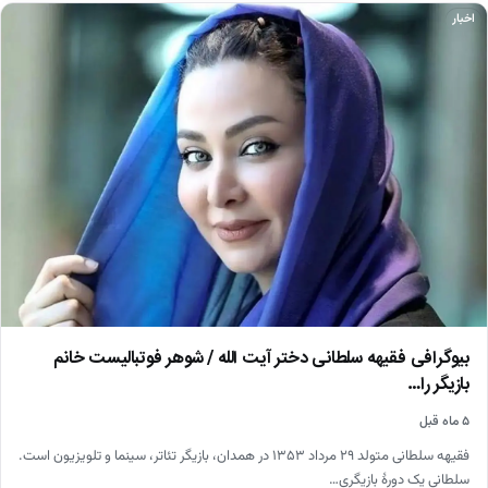
اخبار
بیوگرافی فقیهه سلطانی دختر آیت الله / شوهر فوتبالیست خانم
بازیگر را…
۵ ماه قبل
فقیهه سلطانی متولد ۲۹ مرداد ۱۳۵۳ در همدان، بازیگر تئاتر، سینما و تلویزیون است.
سلطانی یک دورهٔ بازیگری…