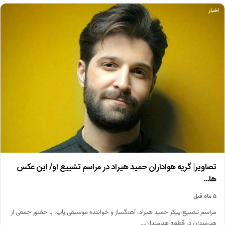
اخبار
تصاویر| گریه هواداران حمید هیراد در مراسم تشییع او/ این عکس
ها…
۵ ماه قبل
مراسم تشییع پیکر حمید هیراد، آهنگساز و خواننده موسیقی پاپ، با حضور جمعی از
هنرمندان در قطعه هنرمندان…