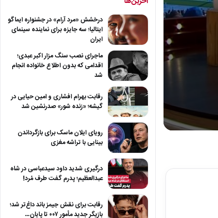
آخرین‌ها
درخشش «مرد آرام» در جشنواره ایماگو
ایتالیا؛ سه جایزه برای نماینده سینمای
ایران
ماجرای نصب سنگ مزار اکبر عبدی؛
اقدامی که بدون اطلاع خانواده انجام
شد
رقابت بهرام افشاری و امین حیایی در
گیشه؛ «زنده شور» صدرنشین شد
رویای ایلان ماسک برای بازگرداندن
0
seconds
بینایی با تراشه مغزی
of
1
minute,
درگیری شدید داود سیدعباسی در شاه
45
عبدالعظیم؛ پدرم گفت طرف مُرد!
seconds
Volum
90%
رقابت برای نقش جیمز باند داغ‌تر شد؛
بازیگر جدید مأمور ۰۰۷ تا پایان…