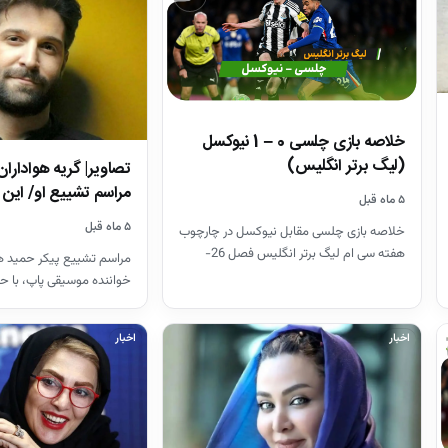
خلاصه بازی چلسی 0 – 1 نیوکسل
(لیگ برتر انگلیس)
تصاویر| گریه هواداران
مراسم تشییع او/ ای
۵ ماه قبل
۵ ماه قبل
خلاصه بازی چلسی مقابل نیوکسل در چارچوب
هفته سی ام لیگ برتر انگلیس فصل 26-
مراسم تشییع پیکر حمید هی
2025
خواننده موسیقی پاپ، با ح
هنرمندان در قطعه هنرمند
اخبار
اخبار