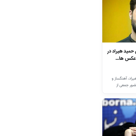
 حمید هیراد در
ن عکس ها…
راد، آهنگساز و
ضور جمعی از
ان…