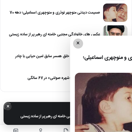
صمیمت دیدنی منوچهر نوذری و منوچهری اسماعیلی؛ دهه 70
عکس های خانوادگی مجتبی خامنه ای رهبر پر از ساده زیستی
×
عکس| نیلوفر خوش خلق همسر سابق امین حیایی با چادر
 و منوچهری اسماعیلی؛
عکس| تغییر چهره «شهره صولتی» در 67 سالگی
×
خبر مهم
عکس های خانوادگی مجتبی خامنه ای رهبر پر از ساده زیستی