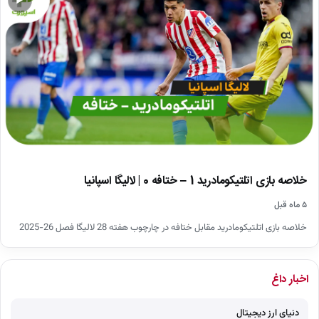
▶
خلاصه بازی اتلتیکومادرید 1 – ختافه 0 | لالیگا اسپانیا
۵ ماه قبل
خلاصه بازی اتلتیکومادرید مقابل ختافه در چارچوب هفته 28 لالیگا فصل 26-2025
اخبار داغ
دنیای ارز دیجیتال