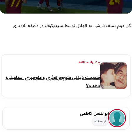
0
seconds
of
گل دوم نسف قارشی به الهلال توسط سیدیکوف در دقیقه 60 بازی
42
seconds
پیشنهاد مطالعه
صمیمت دیدنی منوچهر نوذری و منوچهری اسماعیلی؛
دهه 70
ابوالفضل کاظمی
نویسنده