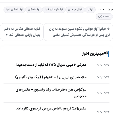
برچسب‌ها:
الهلال
الهلال عربستان
لیگ قهرمانان آسیا
لیگ نخبگان
لیگ نخبگان آسیا
نسف قارشی
→ فیلم| آواز خوانی باشکوه متین ستوده به زبان
کنایه جنجالی عکاس به دختر
لری پس از خوانندگی همسرش کامران تفتی
پژمان بازغی جنجالی شد ←
📢
مهم‌ترین اخبار
معرفی ۶ مینی سریال ۲۰۲۵ که نباید از دست بدهید!
۱۴۰۴/۱۲/۲۵
خلاصه بازی لیورپول 1 – تاتنهام 1 (لیگ برتر انگلیس)
۱۴۰۴/۱۲/۲۴
بیوگرافی هلن دختر جذاب رضا رشیدپور + عکس‌های
۱۴۰۴/۱۲/۲۴
خصوصی
عکس| لیلا فروهر با لباس عروس فرانسوی کنار داماد
۱۴۰۴/۱۲/۲۴