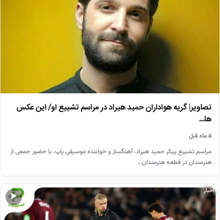
تصاویر| گریه هواداران حمید هیراد در مراسم تشییع او/ این عکس
ها…
۵ ماه قبل
مراسم تشییع پیکر حمید هیراد، آهنگساز و خواننده موسیقی پاپ، با حضور جمعی از
هنرمندان در قطعه هنرمندان…
اخبار
▶