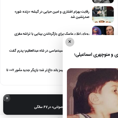
رقابت بهرام افشاری و امین حیایی در گیشه؛ «زنده شور»
صدرنشین شد
رویای ایلان ماسک برای بازگرداندن بینایی با تراشه مغزی
×
درگیری شدید داود سیدعباسی در شاه عبدالعظیم؛ پدرم گفت
 و منوچهری اسماعیلی؛
طرف مُرد!
رقابت برای نقش جیمز باند داغ‌تر شد؛ بازیگر جدید مأمور ۰۰۷ تا
پایان…
×
خبر مهم
عکس| تغییر چهره «شهره صولتی» در 67 سالگی