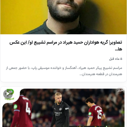
تصاویر| گریه هواداران حمید هیراد در مراسم تشییع او/ این عکس
ها…
۵ ماه قبل
مراسم تشییع پیکر حمید هیراد، آهنگساز و خواننده موسیقی پاپ، با حضور جمعی از
هنرمندان در قطعه هنرمندان…
اخبار
▶