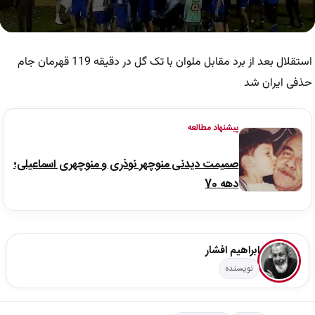
0
seconds
of
استقلال بعد از برد مقابل ملوان با تک گل در دقیقه 119 قهرمان جام
1
minute,
حذفی ایران شد
26
seconds
پیشنهاد مطالعه
صمیمت دیدنی منوچهر نوذری و منوچهری اسماعیلی؛
دهه 70
ابراهیم افشار
نویسنده