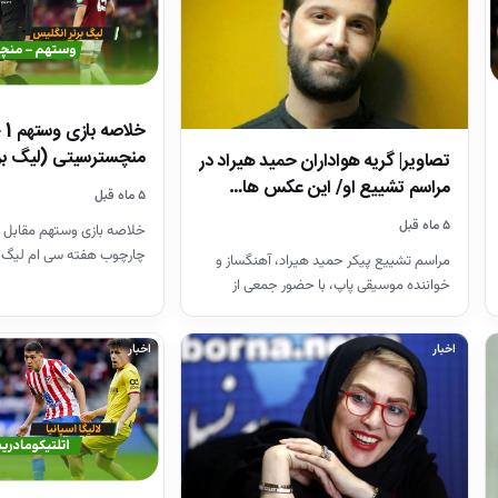
منچسترسیتی (لیگ بر
تصاویر| گریه هواداران حمید هیراد در
مراسم تشییع او/ این عکس ها…
۵ ماه قبل
۵ ماه قبل
خلاصه بازی وستهم مقابل 
چارچوب هفته سی ام لیگ 
مراسم تشییع پیکر حمید هیراد، آهنگساز و
26-2025
خواننده موسیقی پاپ، با حضور جمعی از
هنرمندان در قطعه هنرمندان…
اخبار
اخبار