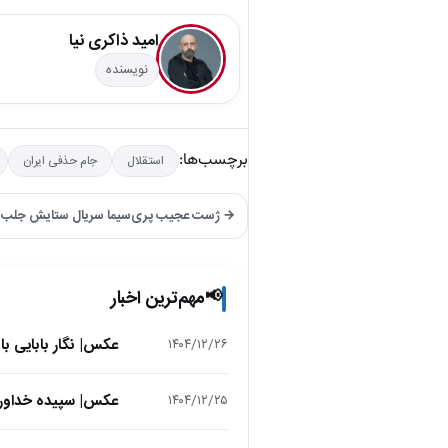
امید ذاکری نیا
نویسنده
برچسب‌ها:
استقلال
جام حذفی ایران
→ ژست عجیب پری‌سیما سریال ستایش جلب‌تو
مهم‌ترین اخبار
📢
عکس| نگار بابایی ب
۱۴۰۴/۱۲/۲۶
عکس| سپیده خداوردی در 25 سالگی در اولین فیلمش در
۱۴۰۴/۱۲/۲۵