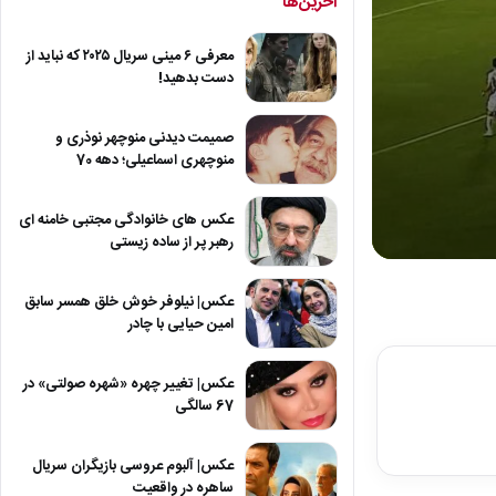
آخرین‌ها
معرفی ۶ مینی سریال ۲۰۲۵ که نباید از
دست بدهید!
صمیمت دیدنی منوچهر نوذری و
منوچهری اسماعیلی؛ دهه 70
عکس های خانوادگی مجتبی خامنه ای
رهبر پر از ساده زیستی
0
seconds
of
عکس| نیلوفر خوش خلق همسر سابق
16
امین حیایی با چادر
seconds
Volum
90%
عکس| تغییر چهره «شهره صولتی» در
67 سالگی
عکس| آلبوم عروسی بازیگران سریال
ساهره در واقعیت