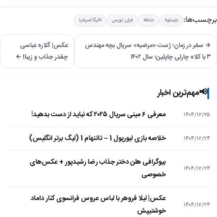
برچسب‌ها:
بارسلونا
ختافه
فران تورس
لالیگا اسپانیا
→ سفر در زمان؛ ژست «مرضیه» سریال بچه مهندس
عکس| گلاره عباسی
۳ با کلاه چارلی چاپلین؛ سال ۱۴۰۲
چقدر جذاب و زیبا! ←
📢
مهم‌ترین اخبار
معرفی ۶ مینی سریال ۲۰۲۵ که نباید از دست بدهید!
۱۴۰۴/۱۲/۲۵
خلاصه بازی لیورپول 1 – تاتنهام 1 (لیگ برتر انگلیس)
۱۴۰۴/۱۲/۲۴
بیوگرافی هلن دختر جذاب رضا رشیدپور + عکس‌های
۱۴۰۴/۱۲/۲۴
خصوصی
عکس| لیلا فروهر با لباس عروس فرانسوی کنار داماد
۱۴۰۴/۱۲/۲۴
خوشتیپش