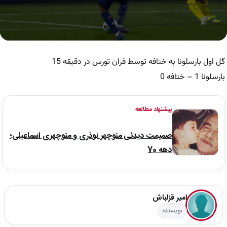
0
seconds
of
گل اول بارسلونا به ختافه توسط فران تورس در دقیقه 15
33
seconds
بارسلونا 1 – ختافه 0
پیشنهاد مطالعه
صمیمت دیدنی منوچهر نوذری و منوچهری اسماعیلی؛
دهه 70
امیر قزلباش
نویسنده