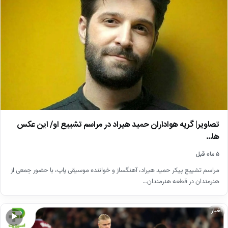
تصاویر| گریه هواداران حمید هیراد در مراسم تشییع او/ این عکس
ها…
۵ ماه قبل
مراسم تشییع پیکر حمید هیراد، آهنگساز و خواننده موسیقی پاپ، با حضور جمعی از
هنرمندان در قطعه هنرمندان…
اخبار
▶