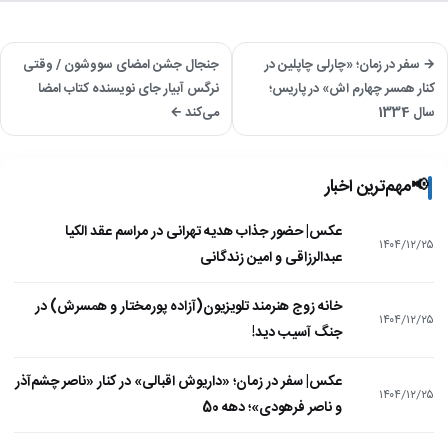
→ سفر در زمان؛ «چارلی چاپلین در
جنجال جشن امضای سووشون / وقتی
کنار همسر چهارم اش» در پاریس؛
نرگس آبیار جای نویسنده کتاب امضا
سال 1334
می‌کند ←
📢
مهم‌ترین اخبار
عکس| حضور جذاب هدیه تهرانی در مراسم عقد الکیا
۱۴۰۴/۱۲/۲۵
عبدالرزاقی و امین زندگانی
خانه زوج هنرمند تلویزیون(آزاده پورمختار و همسرش) در
۱۴۰۴/۱۲/۲۵
جنگ آسیب دید!
عکس| سفر در زمان؛ «داریوش اقبالی» در کنار «ناصر چشم‌آذر
۱۴۰۴/۱۲/۲۵
و ناصر فرهودی»؛ دهه 50