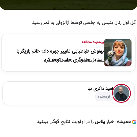
0
seconds
of
گل اول رئال بتیس به چلسی توسط ازالزولی به ثمر رسید
38
seconds
پیشنهاد مطالعه
بهنوش طباطبایی تغییر چهره داد؛ خانم بازیگر با
استایل جادوگری جلب توجه کرد
امید ذاکری نیا
نویسنده
همیشه اخبار
پلاس
را در اولویت نتایج گوگل ببینید