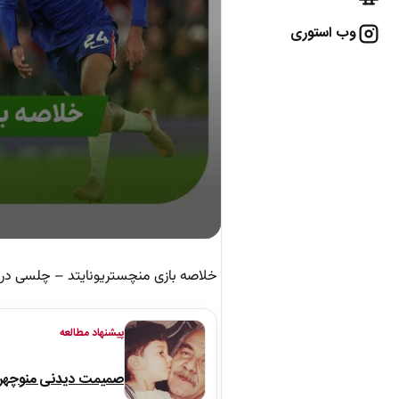
وب استوری
خلاصه بازی منچستریونایتد – چلسی در چارچوب هفته 5 رقابت‌های 
پیشنهاد مطالعه
صمیمت دیدنی منوچهر نو