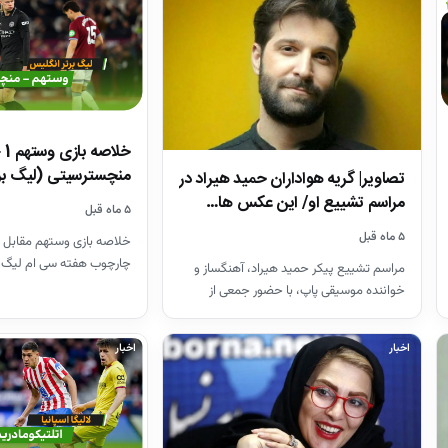
منچسترسیتی (لیگ بر
تصاویر| گریه هواداران حمید هیراد در
مراسم تشییع او/ این عکس ها…
۵ ماه قبل
۵ ماه قبل
خلاصه بازی وستهم مقابل 
چارچوب هفته سی ام لیگ 
مراسم تشییع پیکر حمید هیراد، آهنگساز و
26-2025
خواننده موسیقی پاپ، با حضور جمعی از
هنرمندان در قطعه هنرمندان…
اخبار
اخبار