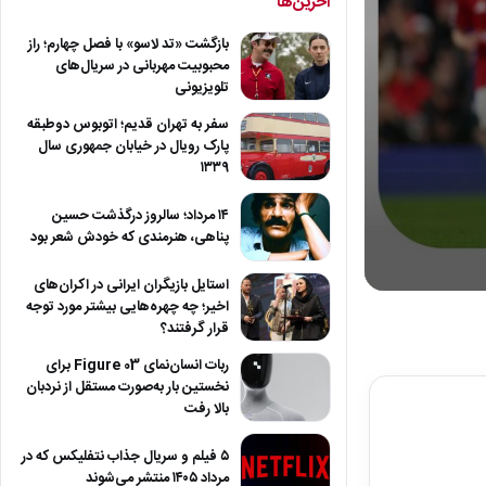
آخرین‌ها
بازگشت «تد لاسو» با فصل چهارم؛ راز
محبوبیت مهربانی در سریال‌های
تلویزیونی
سفر به تهران قدیم؛ اتوبوس دوطبقه
پارک رویال در خیابان جمهوری سال
۱۳۳۹
۱۴ مرداد؛ سالروز درگذشت حسین
پناهی، هنرمندی که خودش شعر بود
استایل بازیگران ایرانی در اکران‌های
0
اخیر؛ چه چهره‌هایی بیشتر مورد توجه
seconds
قرار گرفتند؟
of
4
ربات انسان‌نمای Figure 03 برای
minutes,
23
نخستین بار به‌صورت مستقل از نردبان
seconds
Volum
بالا رفت
90%
۵ فیلم و سریال جذاب نتفلیکس که در
مرداد ۱۴۰۵ منتشر می‌شوند