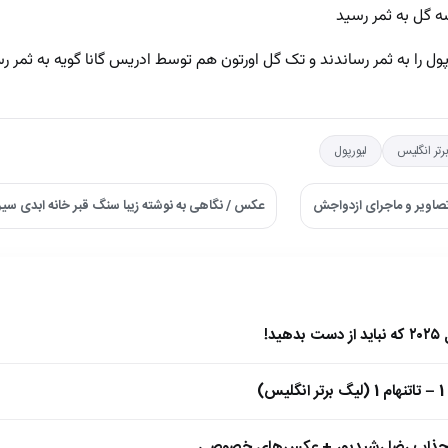
ه گل به ثمر رسید
رپول را به ثمر رساندند و تک گل اورتون هم توسط ادریس گانا گویه به ثمر ر
رتر انگلیس
لیورپول
اویر و ماجرای ازدواجش
عکس / نگاهی به نوشته زیبا سنگ قبر خانه ابدی 
)
 جذاب رضا رشیدپور + عکس‌های خصوصی