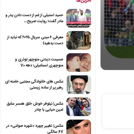
آخرین‌ها
حمید استیلی از غم از دست دادن پدر و
مادر گفت؛ روایت صریح…
معرفی ۶ مینی سریال ۲۰۲۵ که نباید از
دست بدهید!
صمیمت دیدنی منوچهر نوذری و
منوچهری اسماعیلی؛ دهه 70
0
seconds
of
عکس های خانوادگی مجتبی خامنه ای
4
رهبر پر از ساده زیستی
minutes,
2
seconds
Volum
عکس| نیلوفر خوش خلق همسر سابق
90%
امین حیایی با چادر
عکس| تغییر چهره «شهره صولتی» در
67 سالگی