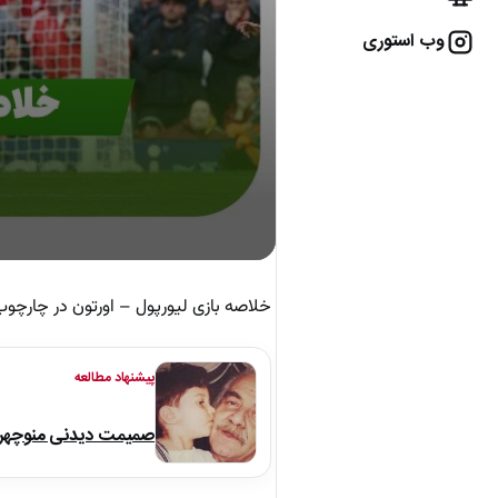
وب استوری
خلاصه بازی لیورپول – اورتون در چارچوب هف
پیشنهاد مطالعه
صمیمت دیدنی منوچهر نو