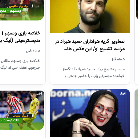
منچسترسیتی (لیگ بر
تصاویر| گریه هواداران حمید هیراد در
مراسم تشییع او/ این عکس ها…
۵ ماه قبل
۵ ماه قبل
خلاصه بازی وستهم مقابل 
چارچوب هفته سی ام لیگ 
مراسم تشییع پیکر حمید هیراد، آهنگساز و
26-2025
خواننده موسیقی پاپ، با حضور جمعی از
هنرمندان در قطعه هنرمندان…
اخبار
اخبار