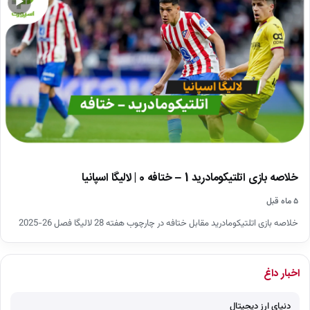
▶
خلاصه بازی اتلتیکومادرید 1 – ختافه 0 | لالیگا اسپانیا
۵ ماه قبل
خلاصه بازی اتلتیکومادرید مقابل ختافه در چارچوب هفته 28 لالیگا فصل 26-2025
اخبار داغ
دنیای ارز دیجیتال