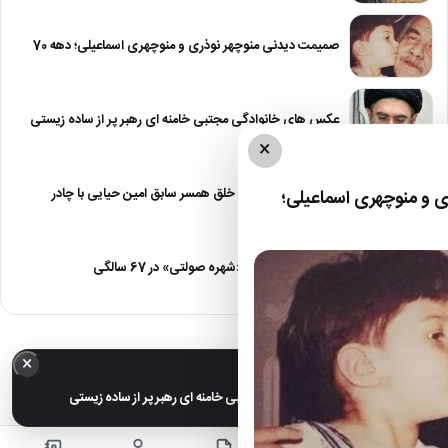
صمیمت دیدنی منوچهر نوذری و منوچهری اسماعیلی؛ دهه 70
عکس های خانوادگی مجتبی خامنه ای رهبر پر از ساده زیستی
×
عکس| نیلوفر خوش خلق همسر سابق امین حیایی با چادر
 و منوچهری اسماعیلی؛
عکس| تغییر چهره «شهره صولتی» در 67 سالگی
×
خبر مهم
عکس های خانوادگی مجتبی خامنه ای رهبر پر از ساده زیستی