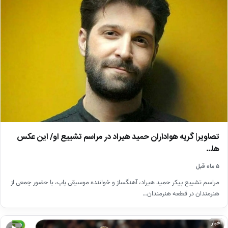
تصاویر| گریه هواداران حمید هیراد در مراسم تشییع او/ این عکس
ها…
۵ ماه قبل
مراسم تشییع پیکر حمید هیراد، آهنگساز و خواننده موسیقی پاپ، با حضور جمعی از
هنرمندان در قطعه هنرمندان…
اخبار