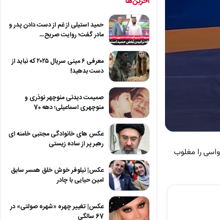
آخرین‌ها
حمید استیلی از غم از دست دادن پدر و
مادر گفت؛ روایت صریح…
معرفی ۶ مینی سریال ۲۰۲۵ که نباید از
دست بدهید!
صمیمت دیدنی منوچهر نوذری و
منوچهری اسماعیلی؛ دهه 70
عکس های خانوادگی مجتبی خامنه ای
0
seconds
رهبر پر از ساده زیستی
of
 8 بر صفر مارکو کوسیویچ از کرواسی را مغلوب
4
minutes,
عکس| نیلوفر خوش خلق همسر سابق
47
امین حیایی با چادر
seconds
Volum
90%
عکس| تغییر چهره «شهره صولتی» در
67 سالگی