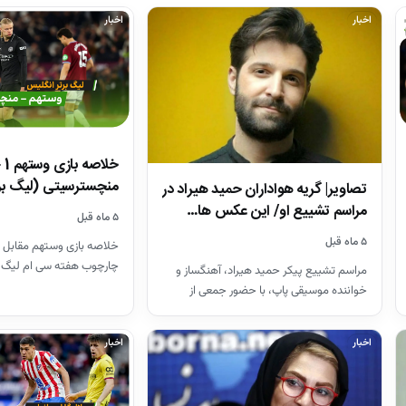
اخبار
اخبار
منچسترسیتی (لیگ بر
تصاویر| گریه هواداران حمید هیراد در
مراسم تشییع او/ این عکس ها…
۵ ماه قبل
۵ ماه قبل
خلاصه بازی وستهم مقابل 
چارچوب هفته سی ام لیگ 
مراسم تشییع پیکر حمید هیراد، آهنگساز و
26-2025
خواننده موسیقی پاپ، با حضور جمعی از
هنرمندان در قطعه هنرمندان…
اخبار
اخبار