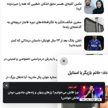
عکس آتلیه‌ای همسر سابق اشکان خطیبی که همه را حیرت‌زده
کرد!
سفری شگفت‌انگیز به تلگرافخانه‌های دوره قاجار؛ دریچه‌ای به
گذشته‌ای زنده!
اشلی یانگ بعد از ۲۳ سال فوتبال؛ داستان دردناکی که کمتر
شنیده‌اید!
وداع تلخ لیونل مسی با پدرش در مراسمی خصوصی و امنیتی در
×
آرژانتین
د؛ خانم بازیگر با استایل
استون ویلا در کمین ستاره جوان رئال مادرید؛ آیا انتقال بزرگ در
راه…
×
خبر مهم
چرا فالش می‌خوانیم؟ رازهای پنهان و راه‌های جادویی درمان
فالش خواندن!