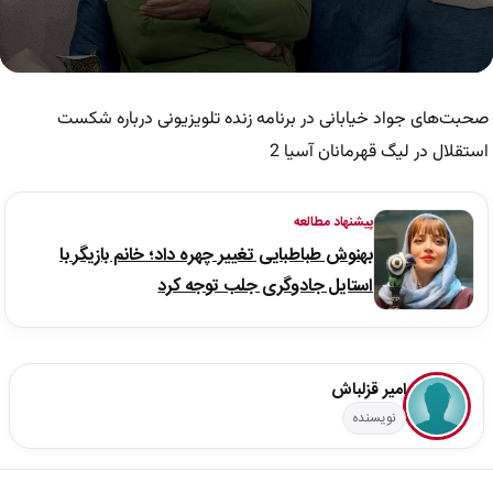
0
seconds
of
صحبت‌های جواد خیابانی در برنامه زنده تلویزیونی درباره شکست
4
minutes,
استقلال در لیگ قهرمانان آسیا 2
57
seconds
پیشنهاد مطالعه
بهنوش طباطبایی تغییر چهره داد؛ خانم بازیگر با
استایل جادوگری جلب توجه کرد
امیر قزلباش
نویسنده