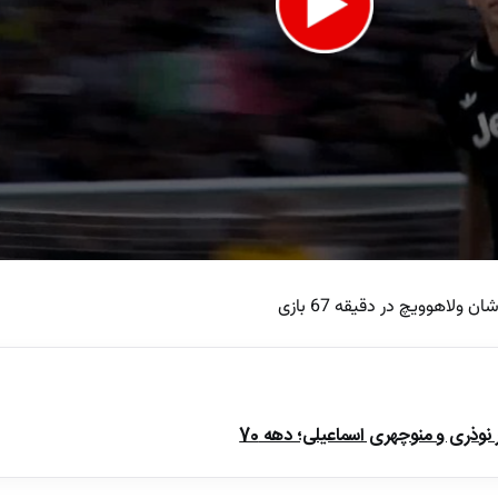
لاهوویچ در دقیقه 67 بازی
e
ذری و منوچهری اسماعیلی؛ دهه 70