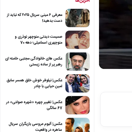
آخرین‌ها
معرفی ۶ مینی سریال ۲۰۲۵ که نباید از
دست بدهید!
صمیمت دیدنی منوچهر نوذری و
منوچهری اسماعیلی؛ دهه 70
عکس های خانوادگی مجتبی خامنه ای
رهبر پر از ساده زیستی
0
seconds
of
عکس| نیلوفر خوش خلق همسر سابق
23
امین حیایی با چادر
seconds
Volum
90%
عکس| تغییر چهره «شهره صولتی» در
67 سالگی
عکس| آلبوم عروسی بازیگران سریال
ساهره در واقعیت