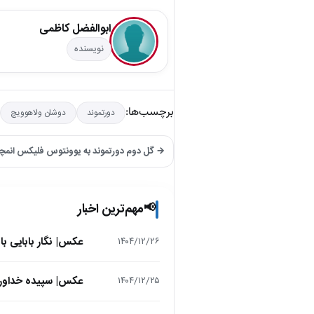
ابوالفضل کاظمی
نویسنده
برچسب‌ها:
دورتموند
دوشان ولاهوویچ
→ گل دوم دورتموند به یوونتوس فلیکس انمچا
مهم‌ترین اخبار
📢
عکس| نگار بابایی ب
۱۴۰۴/۱۲/۲۶
عکس| سپیده خداوردی در 25 سالگی در اولین فیلمش در
۱۴۰۴/۱۲/۲۵