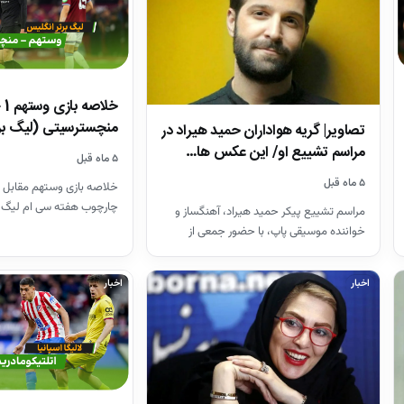
منچسترسیتی (لیگ بر
تصاویر| گریه هواداران حمید هیراد در
مراسم تشییع او/ این عکس ها…
۵ ماه قبل
۵ ماه قبل
خلاصه بازی وستهم مقابل 
چارچوب هفته سی ام لیگ 
مراسم تشییع پیکر حمید هیراد، آهنگساز و
26-2025
خواننده موسیقی پاپ، با حضور جمعی از
هنرمندان در قطعه هنرمندان…
اخبار
اخبار