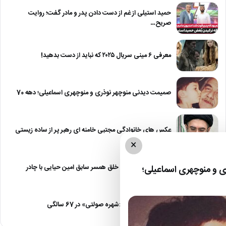
حمید استیلی از غم از دست دادن پدر و مادر گفت؛ روایت
صریح…
معرفی ۶ مینی سریال ۲۰۲۵ که نباید از دست بدهید!
صمیمت دیدنی منوچهر نوذری و منوچهری اسماعیلی؛ دهه 70
عکس های خانوادگی مجتبی خامنه ای رهبر پر از ساده زیستی
×
عکس| نیلوفر خوش خلق همسر سابق امین حیایی با چادر
 و منوچهری اسماعیلی؛
عکس| تغییر چهره «شهره صولتی» در 67 سالگی