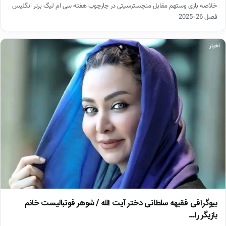
خلاصه بازی وستهم مقابل منچسترسیتی در چارچوب هفته سی ام لیگ برتر انگلیس
فصل 26-2025
اخبار
بیوگرافی فقیهه سلطانی دختر آیت الله / شوهر فوتبالیست خانم
بازیگر را…