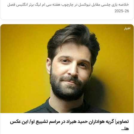
خلاصه بازی چلسی مقابل نیوکسل در چارچوب هفته سی ام لیگ برتر انگلیس فصل
26-2025
اخبار
تصاویر| گریه هواداران حمید هیراد در مراسم تشییع او/ این عکس
ها…