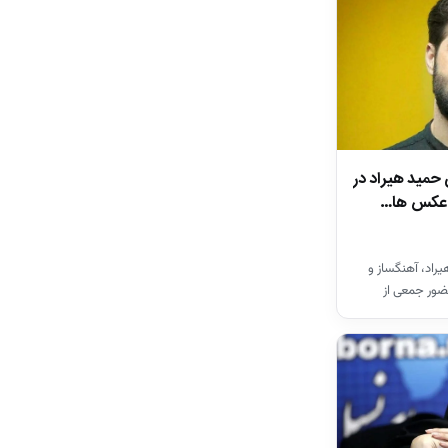
 حمید هیراد در
ن عکس ها…
راد، آهنگساز و
ضور جمعی از
ان…