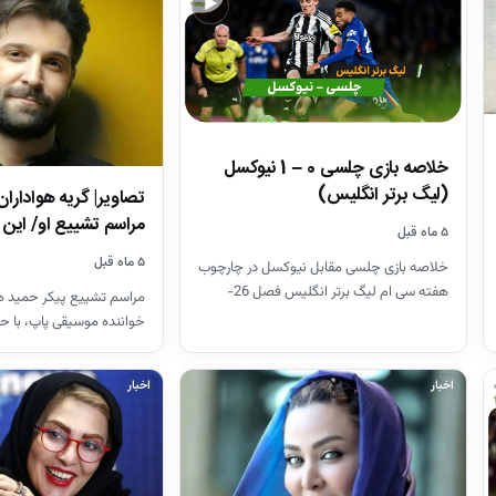
▶
خلاصه بازی چلسی 0 – 1 نیوکسل
(لیگ برتر انگلیس)
تصاویر| گریه هواداران
مراسم تشییع او/ ای
۵ ماه قبل
۵ ماه قبل
خلاصه بازی چلسی مقابل نیوکسل در چارچوب
هفته سی ام لیگ برتر انگلیس فصل 26-
مراسم تشییع پیکر حمید هی
2025
خواننده موسیقی پاپ، با ح
هنرمندان در قطعه هنرمند
اخبار
اخبار