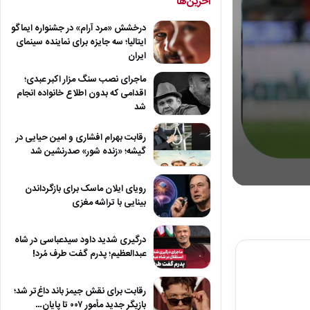
آخرین‌ها
درخشش «مرد آرام» در جشنواره ایماگو
ایتالیا؛ سه جایزه برای نماینده سینمای
ایران
ماجرای نصب سنگ مزار اکبر عبدی؛
اقدامی که بدون اطلاع خانواده انجام
شد
رقابت بهرام افشاری و امین حیایی در
گیشه؛ «زنده شور» صدرنشین شد
رویای ایلان ماسک برای بازگرداندن
0
seconds
بینایی با تراشه مغزی
of
8
minutes,
درگیری شدید داود سیدعباسی در شاه
1
عبدالعظیم؛ پدرم گفت طرف مُرد!
second
Volume
90%
رقابت برای نقش جیمز باند داغ‌تر شد؛
بازیگر جدید مأمور ۰۰۷ تا پایان…