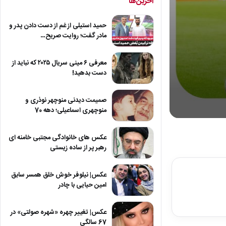
آخرین‌ها
حمید استیلی از غم از دست دادن پدر و
مادر گفت؛ روایت صریح…
معرفی ۶ مینی سریال ۲۰۲۵ که نباید از
دست بدهید!
صمیمت دیدنی منوچهر نوذری و
منوچهری اسماعیلی؛ دهه 70
0
seconds
of
عکس های خانوادگی مجتبی خامنه ای
4
رهبر پر از ساده زیستی
minutes,
7
seconds
Volum
عکس| نیلوفر خوش خلق همسر سابق
90%
امین حیایی با چادر
عکس| تغییر چهره «شهره صولتی» در
67 سالگی