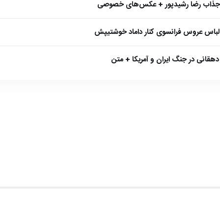
 جذاب رضا رشیدپور + عکس‌های خصوصی
 لباس عروس فرانسوی کنار داماد خوشتیپش
هقانی در جنگ ایران و آمریکا + متن