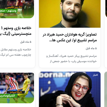
منچسترسیتی (لیگ بر
تصاویر| گریه هواداران حمید هیراد در
مراسم تشییع او/ این عکس ها…
۵ ماه قبل
۵ ماه قبل
خلاصه بازی وستهم مقابل 
چارچوب هفته سی ام لیگ 
مراسم تشییع پیکر حمید هیراد، آهنگساز و
26-2025
خواننده موسیقی پاپ، با حضور جمعی از
هنرمندان در قطعه هنرمندان…
اخبار
اخبار