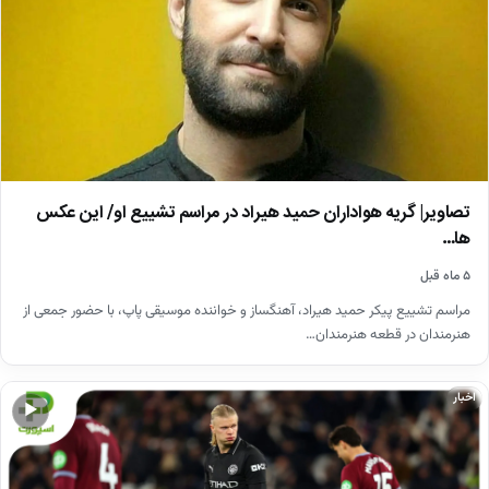
تصاویر| گریه هواداران حمید هیراد در مراسم تشییع او/ این عکس
ها…
۵ ماه قبل
مراسم تشییع پیکر حمید هیراد، آهنگساز و خواننده موسیقی پاپ، با حضور جمعی از
هنرمندان در قطعه هنرمندان…
اخبار
▶