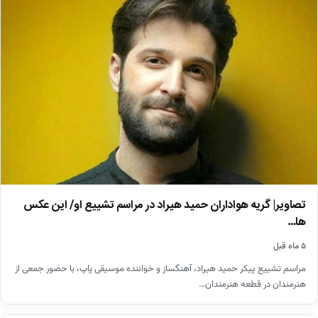
تصاویر| گریه هواداران حمید هیراد در مراسم تشییع او/ این عکس
ها…
۵ ماه قبل
مراسم تشییع پیکر حمید هیراد، آهنگساز و خواننده موسیقی پاپ، با حضور جمعی از
هنرمندان در قطعه هنرمندان…