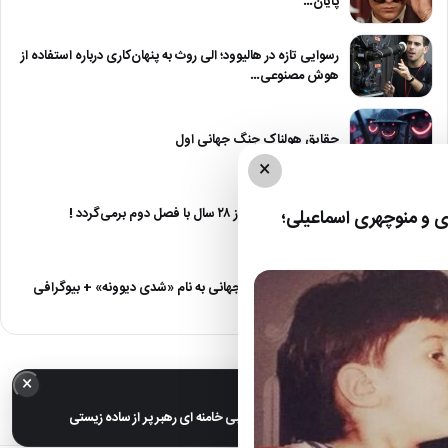
پایان…
رسوایی تازه در هالیوود؛ الی روث به پنهان‌کاری درباره استفاده از
هوش مصنوعی…
حقایق هولناک جنگ جهانی اول
×
آژانس دوستی بعد از ۲۸ سال با فصل دوم برمی‌گردد !
 و منوچهری اسماعیلی؛
دانلود آهنگ مهدی جهانی به نام «شدی دیوونه» + بیوگرافی
×
خبر مهم
عکس های خانوادگی مجتبی خامنه ای رهبر پر از ساده زیستی