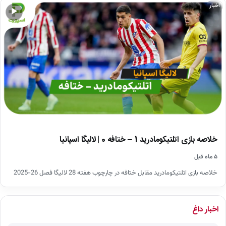
اخبار
▶
خلاصه بازی اتلتیکومادرید 1 – ختافه 0 | لالیگا اسپانیا
۵ ماه قبل
خلاصه بازی اتلتیکومادرید مقابل ختافه در چارچوب هفته 28 لالیگا فصل 26-2025
اخبار داغ