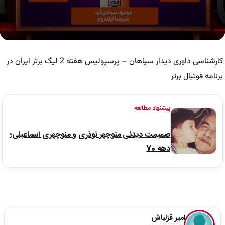
0
seconds
of
کارشناسی داوری دیدار سپاهان – پرسپولیس هفته 2 لیگ برتر ایران در
6
minutes,
برنامه فوتبال برتر
41
seconds
پیشنهاد مطالعه
صمیمت دیدنی منوچهر نوذری و منوچهری اسماعیلی؛
دهه 70
امیر قزلباش