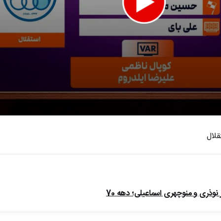
قلال
e
ذری و منوچهری اسماعیلی؛ دهه 70