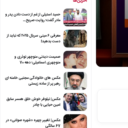
آخرین‌ها
حمید استیلی از غم از دست دادن پدر و
مادر گفت؛ روایت صریح…
معرفی ۶ مینی سریال ۲۰۲۵ که نباید از
دست بدهید!
صمیمت دیدنی منوچهر نوذری و
منوچهری اسماعیلی؛ دهه 70
0
seconds
of
عکس های خانوادگی مجتبی خامنه ای
1
رهبر پر از ساده زیستی
minute,
32
seconds
Volum
عکس| نیلوفر خوش خلق همسر سابق
90%
امین حیایی با چادر
عکس| تغییر چهره «شهره صولتی» در
67 سالگی