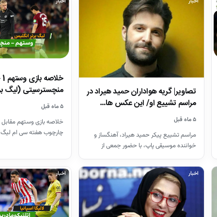
اخبار
اخبار
منچسترسیتی (لیگ بر
تصاویر| گریه هواداران حمید هیراد در
مراسم تشییع او/ این عکس ها…
۵ ماه قبل
۵ ماه قبل
خلاصه بازی وستهم مقابل 
چارچوب هفته سی ام لیگ 
مراسم تشییع پیکر حمید هیراد، آهنگساز و
26-2025
خواننده موسیقی پاپ، با حضور جمعی از
هنرمندان در قطعه هنرمندان…
اخبار
اخبار