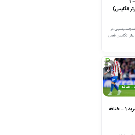
خلاصه بازی وستهم 1 – 1
تر انگلیس)
منچسترسیتی در
برتر انگلیس فصل
▶
خلاصه بازی اتلتیکومادرید 1 – ختافه