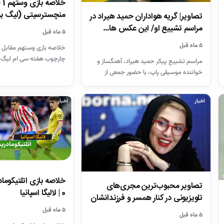
منچسترسیتی (لیگ بر
تصاویر| گریه هواداران حمید هیراد در
مراسم تشییع او/ این عکس ها…
۵ ماه قبل
۵ ماه قبل
خلاصه بازی وستهم مقابل 
چارچوب هفته سی ام لیگ 
مراسم تشییع پیکر حمید هیراد، آهنگساز و
26-2025
خواننده موسیقی پاپ، با حضور جمعی از
هنرمندان در قطعه هنرمندان…
اخبار
اخبار
تصاویر محبوب‌ترین مجری‌های
0 | لالیگا اسپانیا
تلویزیونی در کنار همسر و فرزندانشان
+ بیوگرافی
۵ ماه قبل
۵ ماه قبل