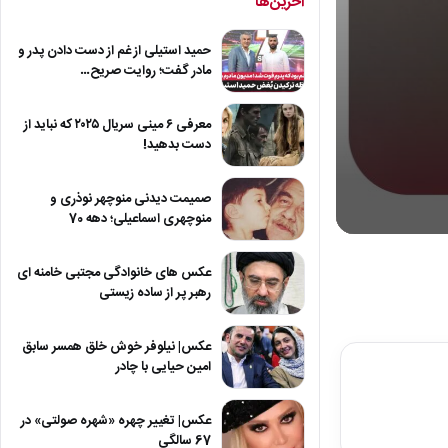
آخرین‌ها
حمید استیلی از غم از دست دادن پدر و
مادر گفت؛ روایت صریح…
معرفی ۶ مینی سریال ۲۰۲۵ که نباید از
دست بدهید!
صمیمت دیدنی منوچهر نوذری و
منوچهری اسماعیلی؛ دهه 70
0
seconds
of
عکس های خانوادگی مجتبی خامنه ای
29
رهبر پر از ساده زیستی
minutes,
1
second
Volume
عکس| نیلوفر خوش خلق همسر سابق
90%
امین حیایی با چادر
عکس| تغییر چهره «شهره صولتی» در
67 سالگی