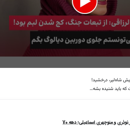
مایش شاه‌لیر، درخشید!
که باید شنیده بشه…
ذری و منوچهری اسماعیلی؛ دهه 70