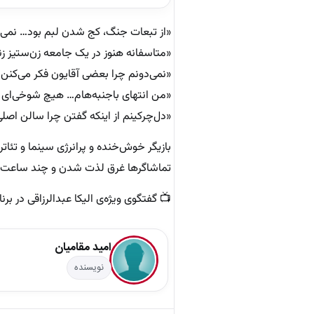
«از تبعات جنگ، کج شدن لبم بود… نمی‌
«متاسفانه هنوز در یک جامعه زن‌ستیز زن
«نمی‌دونم چرا بعضی آقایون فکر می‌کنن ز
«من انتهای باجنبه‌هام… هیچ شوخی‌ای ب
«دل‌چرکینم از اینکه گفتن چرا سالن اصلی
بازیگر خوش‌خنده و پرانرژی سینما و تئاتر، 
تماشاگرها غرق لذت شدن و چند ساعت با
📺 گفتگوی ویژه‌ی الیکا عبدالرزاقی در برنامه‌ی Encore از پلاس رو از 
امید مقامیان
نویسنده