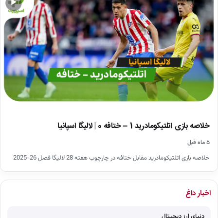
▶
خلاصه بازی اتلتیکومادرید 1 – ختافه 0 | لالیگا اسپانیا
۵ ماه قبل
خلاصه بازی اتلتیکومادرید مقابل ختافه در چارچوب هفته 28 لالیگا فصل 26-2025
اخبار داغ
دنیای ارز دیجیتال