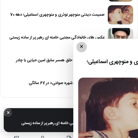
صمیمت دیدنی منوچهر نوذری و منوچهری اسماعیلی؛ دهه 70
عکس های خانوادگی مجتبی خامنه ای رهبر پر از ساده زیستی
×
عکس| نیلوفر خوش خلق همسر سابق امین حیایی با چادر
 و منوچهری اسماعیلی؛
عکس| تغییر چهره «شهره صولتی» در 67 سالگی
×
خبر مهم
عکس های خانوادگی مجتبی خامنه ای رهبر پر از ساده زیستی