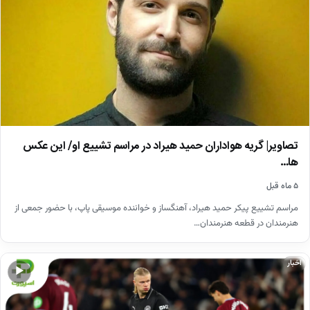
تصاویر| گریه هواداران حمید هیراد در مراسم تشییع او/ این عکس
ها…
۵ ماه قبل
مراسم تشییع پیکر حمید هیراد، آهنگساز و خواننده موسیقی پاپ، با حضور جمعی از
هنرمندان در قطعه هنرمندان…
اخبار
▶