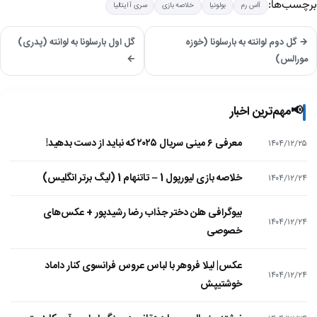
برچسب‌ها:
آاس رم
بولونیا
خلاصه بازی
سری آ ایتالیا
→ گل دوم لوانته به بارسلونا (خوزه
گل اول بارسلونا به لوانته (پدری)
مورالس)
←
📢
مهم‌ترین اخبار
معرفی ۶ مینی سریال ۲۰۲۵ که نباید از دست بدهید!
۱۴۰۴/۱۲/۲۵
خلاصه بازی لیورپول 1 – تاتنهام 1 (لیگ برتر انگلیس)
۱۴۰۴/۱۲/۲۴
بیوگرافی هلن دختر جذاب رضا رشیدپور + عکس‌های
۱۴۰۴/۱۲/۲۴
خصوصی
عکس| لیلا فروهر با لباس عروس فرانسوی کنار داماد
۱۴۰۴/۱۲/۲۴
خوشتیپش