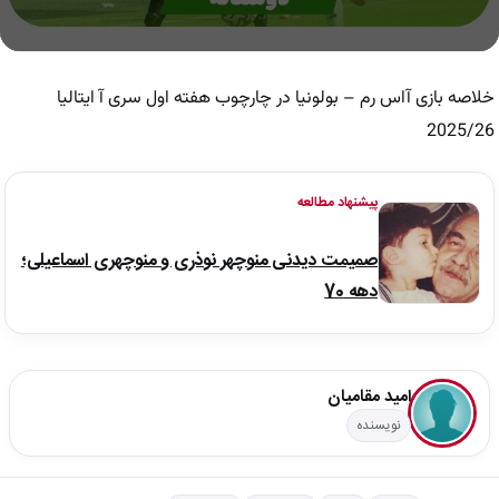
0
seconds
of
خلاصه بازی آاس رم – بولونیا در چارچوب هفته اول سری آ ایتالیا
3
minutes,
2025/26
40
seconds
پیشنهاد مطالعه
صمیمت دیدنی منوچهر نوذری و منوچهری اسماعیلی؛
دهه 70
امید مقامیان
نویسنده