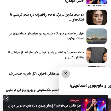
فالش خواندن!
دو سحر مشهور در مرکز توجه؛ از اظهارات تازه سحر قریشی تا
اشک‌های…
فرار از فاجعه در فرودگاه سیدنی؛ دو هواپیمای مسافربری در
آستانه برخورد
مصاحبه مجید واشقانی با نیلا فرخی خبرساز شد؛ از حواشی تا
واکنش کاربران
×
شایعه بازگشت شادمهر عقیلی؛ اجرای «گل یاس» خبرساز شد
 و منوچهری اسماعیلی؛
عکس | سفر در زمان؛ ناصر ملک‌مطیعی و بهروز وثوقی در نمایی
از…
×
خبر مهم
چرا فالش می‌خوانیم؟ رازهای پنهان و راه‌های جادویی درمان