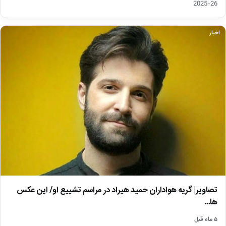
26-2025
اخبار
تصاویر| گریه هواداران حمید هیراد در مراسم تشییع او/ این عکس
ها…
۵ ماه قبل