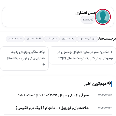
عسل افشاری
نویسنده
برچسب‌ها:
بهنوش بختیاری
رها خدایاری
شام ایرانی
فلامک جنیدی
نفیسه روشن
→ عکس؛ سفر در زمان؛ «مایکل جکسون در
تیکه سنگین بهنوش به رها
نوجوانی و در کنار یک درخت»؛ سال 1349
خدایاری: کی تو رو میشناسه؟
←
📢
مهم‌ترین اخبار
معرفی ۶ مینی سریال ۲۰۲۵ که نباید از دست بدهید!
۱۴۰۴/۱۲/۲۵
خلاصه بازی لیورپول 1 – تاتنهام 1 (لیگ برتر انگلیس)
۱۴۰۴/۱۲/۲۴