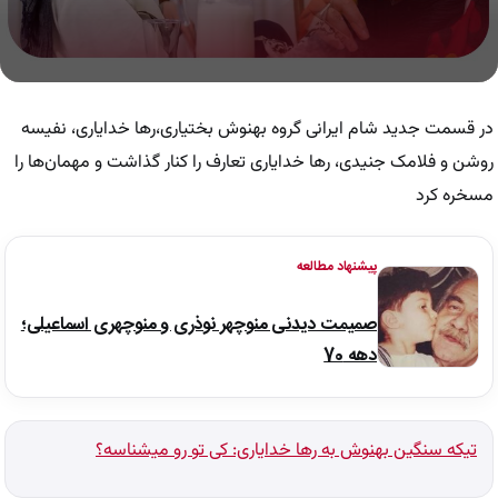
0
seconds
of
در قسمت جدید شام ایرانی گروه بهنوش بختیاری،رها خدایاری، نفیسه
1
minute,
روشن و فلامک جنیدی، رها خدایاری تعارف را کنار گذاشت و مهمان‌ها را
15
مسخره کرد
seconds
پیشنهاد مطالعه
صمیمت دیدنی منوچهر نوذری و منوچهری اسماعیلی؛
دهه 70
تیکه سنگین بهنوش به رها خدایاری: کی تو رو میشناسه؟