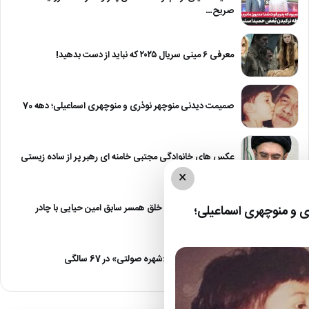
صریح…
معرفی ۶ مینی سریال ۲۰۲۵ که نباید از دست بدهید!
صمیمت دیدنی منوچهر نوذری و منوچهری اسماعیلی؛ دهه 70
عکس های خانوادگی مجتبی خامنه ای رهبر پر از ساده زیستی
×
عکس| نیلوفر خوش خلق همسر سابق امین حیایی با چادر
 و منوچهری اسماعیلی؛
عکس| تغییر چهره «شهره صولتی» در 67 سالگی