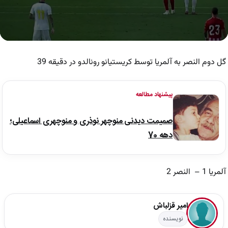
0
seconds
of
گل دوم النصر به آلمریا توسط کریستیانو رونالدو در دقیقه 39
1
minute,
14
seconds
پیشنهاد مطالعه
صمیمت دیدنی منوچهر نوذری و منوچهری اسماعیلی؛
دهه 70
آلمریا 1 – النصر 2
امیر قزلباش
نویسنده