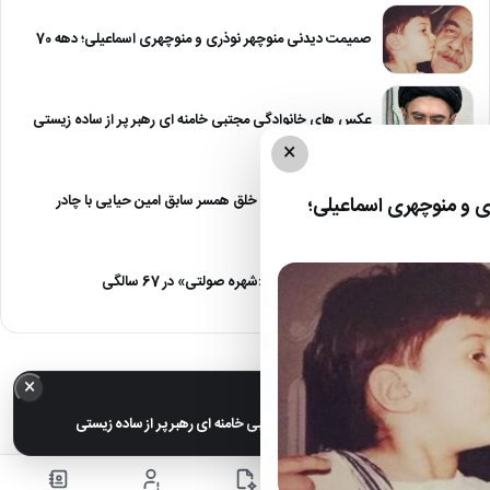
صمیمت دیدنی منوچهر نوذری و منوچهری اسماعیلی؛ دهه 70
عکس های خانوادگی مجتبی خامنه ای رهبر پر از ساده زیستی
×
عکس| نیلوفر خوش خلق همسر سابق امین حیایی با چادر
 و منوچهری اسماعیلی؛
عکس| تغییر چهره «شهره صولتی» در 67 سالگی
×
خبر مهم
عکس های خانوادگی مجتبی خامنه ای رهبر پر از ساده زیستی