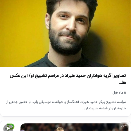
تصاویر| گریه هواداران حمید هیراد در مراسم تشییع او/ این عکس
ها…
۵ ماه قبل
مراسم تشییع پیکر حمید هیراد، آهنگساز و خواننده موسیقی پاپ، با حضور جمعی از
هنرمندان در قطعه هنرمندان…
اخبار
▶