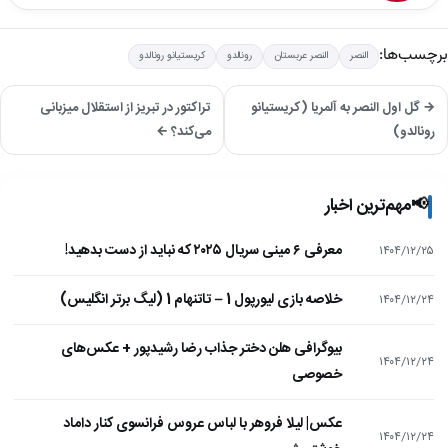
برچسب‌ها:
النصر
النصر عربستان
رونالدو
کریستیانو رونالدو
→ گل اول النصر به آلمریا (کریستیانو
تراکتور در تبریز از استقلال میزبانی
رونالدو)
می‌کند؟ ←
📢
مهم‌ترین اخبار
معرفی ۶ مینی سریال ۲۰۲۵ که نباید از دست بدهید!
۱۴۰۴/۱۲/۲۵
خلاصه بازی لیورپول 1 – تاتنهام 1 (لیگ برتر انگلیس)
۱۴۰۴/۱۲/۲۴
بیوگرافی هلن دختر جذاب رضا رشیدپور + عکس‌های
۱۴۰۴/۱۲/۲۴
خصوصی
عکس| لیلا فروهر با لباس عروس فرانسوی کنار داماد
۱۴۰۴/۱۲/۲۴