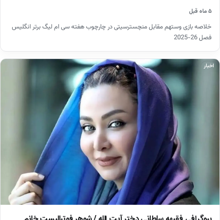
۵ ماه قبل
خلاصه بازی وستهم مقابل منچسترسیتی در چارچوب هفته سی ام لیگ برتر انگلیس
فصل 26-2025
اخبار
بیوگرافی فقیهه سلطانی دختر آیت الله / شوهر فوتبالیست خانم