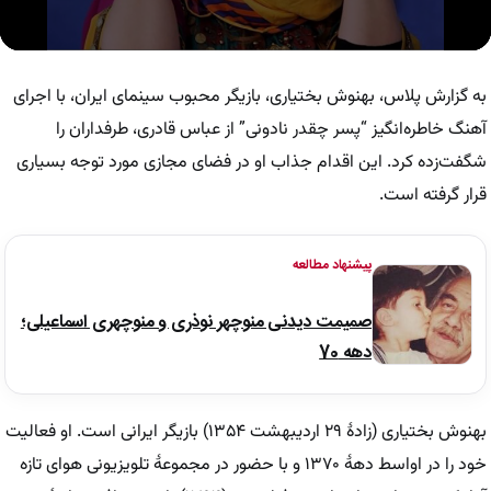
0
seconds
of
به گزارش پلاس، بهنوش بختیاری، بازیگر محبوب سینمای ایران، با اجرای
32
seconds
آهنگ خاطره‌انگیز “پسر چقدر نادونی” از عباس قادری، طرفداران را
شگفت‌زده کرد. این اقدام جذاب او در فضای مجازی مورد توجه بسیاری
قرار گرفته است.
پیشنهاد مطالعه
صمیمت دیدنی منوچهر نوذری و منوچهری اسماعیلی؛
دهه 70
بهنوش بختیاری (زادهٔ ۲۹ اردیبهشت ۱۳۵۴) بازیگر ایرانی است. او فعالیت
خود را در اواسط دههٔ ۱۳۷۰ و با حضور در مجموعهٔ تلویزیونی هوای تازه