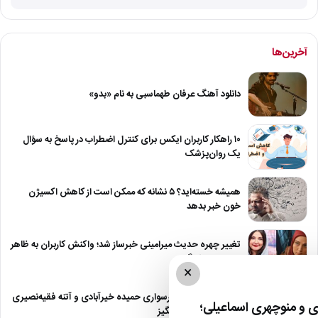
آخرین‌ها
دانلود آهنگ عرفان طهماسبی به نام «بدو»
۱۰ راهکار کاربران ایکس برای کنترل اضطراب در پاسخ به سؤال
یک روان‌پزشک
همیشه خسته‌اید؟ ۵ نشانه که ممکن است از کاهش اکسیژن
خون خبر بدهد
تغییر چهره حدیث میرامینی خبرساز شد؛ واکنش کاربران به ظاهر
جدید این بازیگر
×
تصویر جالب از موتورسواری حمیده خیرآبادی و آتنه فقیه‌نصیری
 و منوچهری اسماعیلی؛
در یک فیلم خاطره‌انگیز