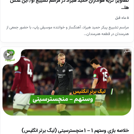
تصاویر| گریه هواداران حمید هیراد در مراسم تشییع او/ این عکس
ها…
۵ ماه قبل
مراسم تشییع پیکر حمید هیراد، آهنگساز و خواننده موسیقی پاپ، با حضور جمعی از
هنرمندان در قطعه هنرمندان…
اخبار
▶
خلاصه بازی وستهم 1 – 1 منچسترسیتی (لیگ برتر انگلیس)