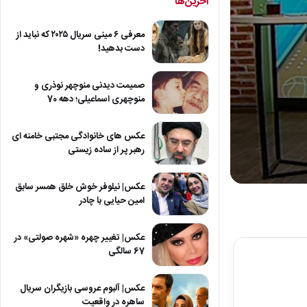
آخرین‌ها
معرفی ۶ مینی سریال ۲۰۲۵ که نباید از
دست بدهید!
صمیمت دیدنی منوچهر نوذری و
منوچهری اسماعیلی؛ دهه 70
عکس های خانوادگی مجتبی خامنه ای
رهبر پر از ساده زیستی
عکس| نیلوفر خوش خلق همسر سابق
0
seconds
امین حیایی با چادر
of
1
minute,
عکس| تغییر چهره «شهره صولتی» در
55
67 سالگی
seconds
Volum
90%
عکس| آلبوم عروسی بازیگران سریال
ساهره در واقعیت