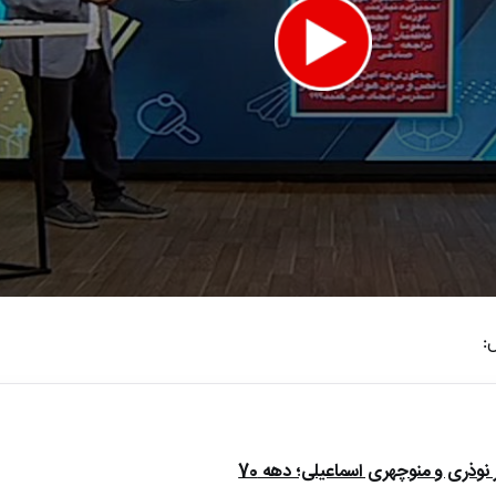
:
e
ذری و منوچهری اسماعیلی؛ دهه 70