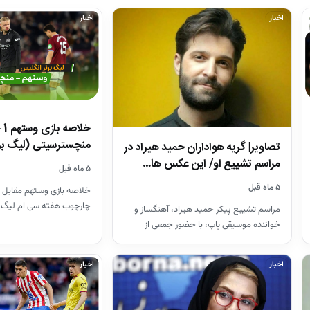
اخبار
اخبار
منچسترسیتی (لیگ بر
تصاویر| گریه هواداران حمید هیراد در
مراسم تشییع او/ این عکس ها…
۵ ماه قبل
۵ ماه قبل
خلاصه بازی وستهم مقابل 
چارچوب هفته سی ام لیگ 
مراسم تشییع پیکر حمید هیراد، آهنگساز و
26-2025
خواننده موسیقی پاپ، با حضور جمعی از
هنرمندان در قطعه هنرمندان…
اخبار
اخبار