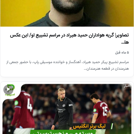
تصاویر| گریه هواداران حمید هیراد در مراسم تشییع او/ این عکس
ها…
۵ ماه قبل
مراسم تشییع پیکر حمید هیراد، آهنگساز و خواننده موسیقی پاپ، با حضور جمعی از
هنرمندان در قطعه هنرمندان…
اخبار
▶