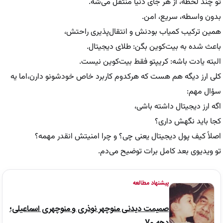
تو چند لحظه، از هر جای دنیا منتقل می‌شه.
بدون واسطه، سریع، امن.
همین ترکیب کمیاب بودنش و انتقال‌پذیری راحتش،
باعث شده به بیت‌کوین بگن: طلای دیجیتال.
البته یادت باشه: کریپتو فقط بیت‌کوین نیست.
کلی ارز دیگه هم هست که هرکدوم کاربرد خاص خودشونو دارن،اما یه
سؤال مهم:
اگه ارز دیجیتال داشته باشی،
کجا باید نگهش داری؟
اصلاً کیف پول دیجیتال یعنی چی؟ و چرا امنیتش انقدر مهمه؟
تو ویدیوی بعد کامل برات توضیح می‌دم.
پیشنهاد مطالعه
صمیمت دیدنی منوچهر نوذری و منوچهری اسماعیلی؛