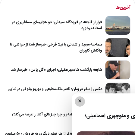
آخرین‌ها
فرار از فاجعه در فرودگاه سیدنی؛ دو هواپیمای مسافربری در
آستانه برخورد
مصاحبه مجید واشقانی با نیلا فرخی خبرساز شد؛ از حواشی تا
واکنش کاربران
شایعه بازگشت شادمهر عقیلی؛ اجرای «گل یاس» خبرساز شد
عکس | سفر در زمان؛ ناصر ملک‌مطیعی و بهروز وثوقی در نمایی
از…
×
نقطه مقابل دژاوو؛ ژامه‌وو چرا چیزهای آشنا را غریبه می‌کند؟
 و منوچهری اسماعیلی؛
«مرد عنکبوتی» سریع‌تر از هر فیلم دیگری به فروش ۵۰۰ میلیون