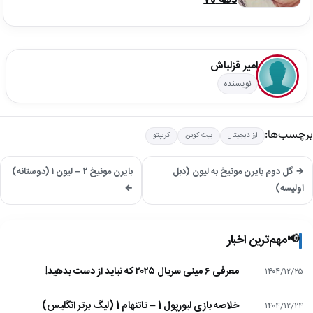
دهه 70
امیر قزلباش
نویسنده
برچسب‌ها:
ارز دیجیتال
بیت کوین
کریپتو
→ گل دوم بایرن مونیخ به لیون (دبل
بایرن مونیخ ۲ – لیون ۱ (دوستانه)
اولیسه)
←
📢
مهم‌ترین اخبار
معرفی ۶ مینی سریال ۲۰۲۵ که نباید از دست بدهید!
۱۴۰۴/۱۲/۲۵
خلاصه بازی لیورپول 1 – تاتنهام 1 (لیگ برتر انگلیس)
۱۴۰۴/۱۲/۲۴