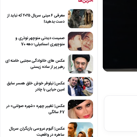
آخرین‌ها
معرفی ۶ مینی سریال ۲۰۲۵ که نباید از
دست بدهید!
صمیمت دیدنی منوچهر نوذری و
منوچهری اسماعیلی؛ دهه 70
عکس های خانوادگی مجتبی خامنه ای
رهبر پر از ساده زیستی
0
seconds
of
عکس| نیلوفر خوش خلق همسر سابق
7
امین حیایی با چادر
minutes,
55
seconds
Volum
عکس| تغییر چهره «شهره صولتی» در
90%
67 سالگی
عکس| آلبوم عروسی بازیگران سریال
ساهره در واقعیت