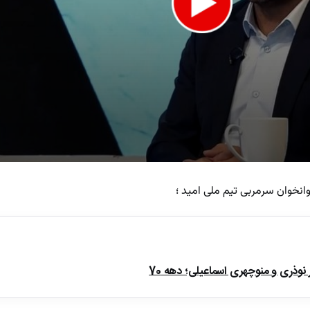
نخوان سرمربی تیم ملی امید ؛
e
ذری و منوچهری اسماعیلی؛ دهه 70