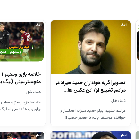
اخبار
اخبار
منچسترسیتی (لیگ بر
تصاویر| گریه هواداران حمید هیراد در
مراسم تشییع او/ این عکس ها…
۵ ماه قبل
۵ ماه قبل
خلاصه بازی وستهم مقابل 
چارچوب هفته سی ام لیگ 
مراسم تشییع پیکر حمید هیراد، آهنگساز و
26-2025
خواننده موسیقی پاپ، با حضور جمعی از
هنرمندان در قطعه هنرمندان…
اخبار
اخبار