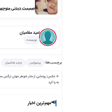
صمیمت دیدنی منوچهر نو
امید مقامیان
نویسنده
برچسب‌ها:
پرسپولیس
وحید هاشمیان
→ عکس| رونمایی از مادر شوهر جوان نرگس مح
به پا کرد
مهم‌ترین اخبار
📢