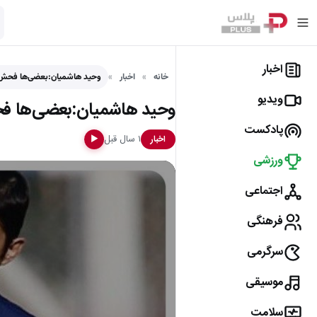
اخبار
خانه
اخبار
وحید هاشمیان:بعضی‌ها فحش می
ویدیو
وحید هاشمیان:بعضی‌ها فحش
پادکست
۱ سال قبل
اخبار
▶
ورزشی
اجتماعی
فرهنگی
سرگرمی
موسیقی
سلامت