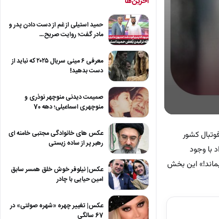
آخرین‌ها
حمید استیلی از غم از دست دادن پدر و
مادر گفت؛ روایت صریح…
معرفی ۶ مینی سریال ۲۰۲۵ که نباید از
دست بدهید!
صمیمت دیدنی منوچهر نوذری و
منوچهری اسماعیلی؛ دهه 70
0
seconds
of
عکس های خانوادگی مجتبی خامنه ای
وتبال کشور
10
رهبر پر از ساده زیستی
minutes,
د با وجود
9
بماند!» این بخش
seconds
Volum
عکس| نیلوفر خوش خلق همسر سابق
90%
امین حیایی با چادر
عکس| تغییر چهره «شهره صولتی» در
67 سالگی