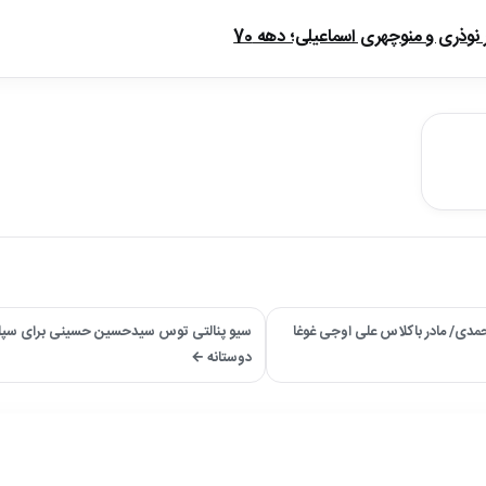
ذری و منوچهری اسماعیلی؛ دهه 70
مدی/ مادر باکلاس علی اوجی غوغا
سیو پنالتی توس سیدحسین حسینی برای سپاها
دوستانه ←