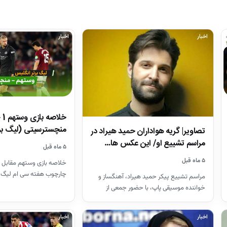
اخبار
اخبار
منچسترسیتی (لیگ بر
تصاویر| گریه هواداران حمید هیراد در
مراسم تشییع او/ این عکس ها…
۵ ماه قبل
۵ ماه قبل
خلاصه بازی وستهم مقابل 
چارچوب هفته سی ام لیگ 
مراسم تشییع پیکر حمید هیراد، آهنگساز و
26-2025
خواننده موسیقی پاپ، با حضور جمعی از
هنرمندان در قطعه هنرمندان…
اخبار
اخبار