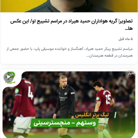
تصاویر| گریه هواداران حمید هیراد در مراسم تشییع او/ این عکس
ها…
۵ ماه قبل
مراسم تشییع پیکر حمید هیراد، آهنگساز و خواننده موسیقی پاپ، با حضور جمعی از
هنرمندان در قطعه هنرمندان…
اخبار
▶