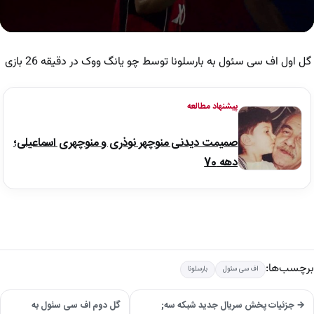
0
seconds
of
گل اول اف سی سئول به بارسلونا توسط چو یانگ ووک در دقیقه 26 بازی
30
seconds
پیشنهاد مطالعه
صمیمت دیدنی منوچهر نوذری و منوچهری اسماعیلی؛
دهه 70
برچسب‌ها:
اف سی سئول
بارسلونا
→ جزئیات پخش سریال جدید شبکه سه;
گل دوم اف سی سئول به