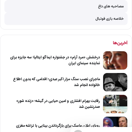
مصاحبه های داغ
خلاصه بازی فوتبال
آخرین‌ها
درخشش «مرد آرام» در جشنواره ایماگو ایتالیا؛ سه جایزه برای
نماینده سینمای ایران
ماجرای نصب سنگ مزار اکبر عبدی؛ اقدامی که بدون اطلاع
خانواده انجام شد
رقابت بهرام افشاری و امین حیایی در گیشه؛ «زنده شور»
صدرنشین شد
رویای ایلان ماسک برای بازگرداندن بینایی با تراشه مغزی