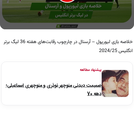
0
seconds
of
خلاصه بازی لیورپول – آرسنال در چارچوب رقابت‌های هفته 36 لیگ برتر
8
minutes,
انگلیس 2024/25
14
seconds
پیشنهاد مطالعه
صمیمت دیدنی منوچهر نوذری و منوچهری اسماعیلی؛
دهه 70