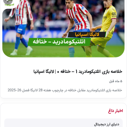
▶
خلاصه بازی اتلتیکومادرید 1 – ختافه 0 | لالیگا اسپانیا
۵ ماه قبل
خلاصه بازی اتلتیکومادرید مقابل ختافه در چارچوب هفته 28 لالیگا فصل 26-2025
اخبار داغ
دنیای ارز دیجیتال