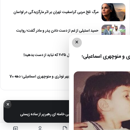
مرگ تلخ مربی کراسفیت تهران بر اثر مارگزیدگی در لواسان
حمید استیلی از غم از دست دادن پدر و مادر گفت؛ روایت
صریح…
×
معرفی ۶ مینی سریال ۲۰۲۵ که نباید از دست بدهید!
 و منوچهری اسماعیلی؛
صمیمت دیدنی منوچهر نوذری و منوچهری اسماعیلی؛ دهه 70
×
خبر مهم
عکس های خانوادگی مجتبی خامنه ای رهبر پر از ساده زیستی