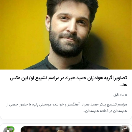
تصاویر| گریه هواداران حمید هیراد در مراسم تشییع او/ این عکس
ها…
۵ ماه قبل
مراسم تشییع پیکر حمید هیراد، آهنگساز و خواننده موسیقی پاپ، با حضور جمعی از
هنرمندان در قطعه هنرمندان…
اخبار
▶