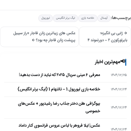
برچسب‌ها:
آرسنال
خلاصه بازی
لیگ برتر انگلیس
لیورپول
→ ژابی بی انگیزه؛
عکس های زیباترین زنان قاجار +راز سیبیل
بایرلورکوزن ۲ – دورتموند ۴
پرپشت زنان قاجار چه بود؟ ←
📢
مهم‌ترین اخبار
معرفی ۶ مینی سریال ۲۰۲۵ که نباید از دست بدهید!
۱۴۰۴/۱۲/۲۵
خلاصه بازی لیورپول 1 – تاتنهام 1 (لیگ برتر انگلیس)
۱۴۰۴/۱۲/۲۴
بیوگرافی هلن دختر جذاب رضا رشیدپور + عکس‌های
۱۴۰۴/۱۲/۲۴
خصوصی
عکس| لیلا فروهر با لباس عروس فرانسوی کنار داماد
۱۴۰۴/۱۲/۲۴