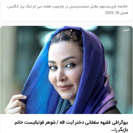
خلاصه بازی وستهم مقابل منچسترسیتی در چارچوب هفته سی ام لیگ برتر انگلیس
فصل 26-2025
اخبار
بیوگرافی فقیهه سلطانی دختر آیت الله / شوهر فوتبالیست خانم
بازیگر را…