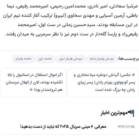
عرشیا سعادتی، امیر نادری، محمدامین رحیمی، امیرمحمد رفیعی، نیما
باطنی، آرمین آسیایی و مهدی سخاوی (لیبرو) ترکیب آغاز کننده تیم ایران
در این مسابقه بودند. سیدحسین زمانی در ست اول، امیرمحمد
رفیعی‌راد و پارسا گله‌دار در ست دوم نیز با نظر سرمربی به میدان رفتند.
برچسب‌ها:
تیم ملی والیبال ایتالیا
تیم ملی والیبال ایران
خلاصه بازی
خلاصه والیبال
→ عکس| گردش دونفره مینا مختاری و
اگر اموال استقلال در استانبول را بالا
پسر کوچولوی بهرام رادان/ پسر زیبای
نکشیده بودند، الان از الهلال عربستان
رادان چه بزرگ شده است
هم ثروتمندتر بود! ←
📢
مهم‌ترین اخبار
معرفی ۶ مینی سریال ۲۰۲۵ که نباید از دست بدهید!
۱۴۰۴/۱۲/۲۵