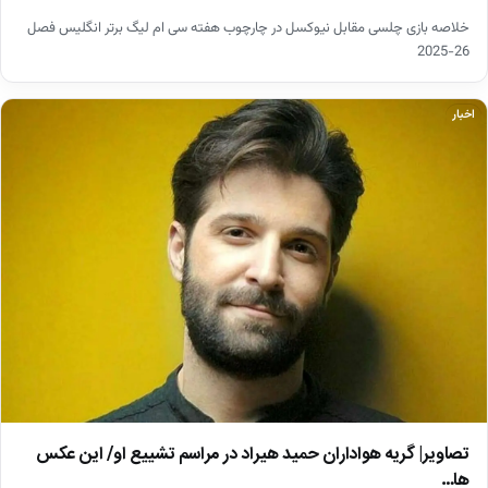
خلاصه بازی چلسی مقابل نیوکسل در چارچوب هفته سی ام لیگ برتر انگلیس فصل
26-2025
اخبار
تصاویر| گریه هواداران حمید هیراد در مراسم تشییع او/ این عکس
ها…