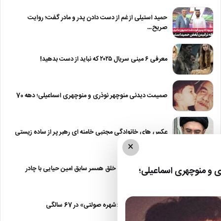
حمید استیلی از غم از دست دادن پدر و مادر گفت؛ روایت
صریح…
معرفی ۶ مینی سریال ۲۰۲۵ که نباید از دست بدهید!
صمیمت دیدنی منوچهر نوذری و منوچهری اسماعیلی؛ دهه 70
عکس های خانوادگی مجتبی خامنه ای رهبر پر از ساده زیستی
×
عکس| نیلوفر خوش خلق همسر سابق امین حیایی با چادر
 و منوچهری اسماعیلی؛
عکس| تغییر چهره «شهره صولتی» در 67 سالگی