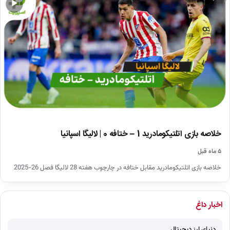
▶
خلاصه بازی اتلتیکومادرید 1 – ختافه 0 | لالیگا اسپانیا
۵ ماه قبل
خلاصه بازی اتلتیکومادرید مقابل ختافه در چارچوب هفته 28 لالیگا فصل 26-2025
اخبار داغ
دنیای ارز دیجیتال