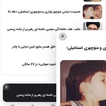
صمیمت دیدنی منوچهر نوذری و منوچهری اسماعیلی؛ دهه 70
عکس های خانوادگی مجتبی خامنه ای رهبر پر از ساده زیستی
×
عکس| نیلوفر خوش خلق همسر سابق امین حیایی با چادر
 و منوچهری اسماعیلی؛
عکس| تغییر چهره «شهره صولتی» در 67 سالگی
×
خبر مهم
عکس های خانوادگی مجتبی خامنه ای رهبر پر از ساده زیستی