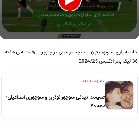
0
seconds
of
خلاصه بازی ساوتهمپتون – منچسترسیتی در چارچوب رقابت‌های هفته
4
minutes,
36 لیگ برتر انگلیس 2024/25
55
seconds
پیشنهاد مطالعه
صمیمت دیدنی منوچهر نوذری و منوچهری اسماعیلی؛
دهه 70