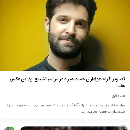
تصاویر| گریه هواداران حمید هیراد در مراسم تشییع او/ این عکس
ها…
۵ ماه قبل
مراسم تشییع پیکر حمید هیراد، آهنگساز و خواننده موسیقی پاپ، با حضور جمعی از
هنرمندان در قطعه هنرمندان…
اخبار