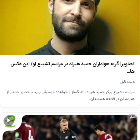
تصاویر| گریه هواداران حمید هیراد در مراسم تشییع او/ این عکس
ها…
۵ ماه قبل
مراسم تشییع پیکر حمید هیراد، آهنگساز و خواننده موسیقی پاپ، با حضور جمعی از
هنرمندان در قطعه هنرمندان…
اخبار
▶