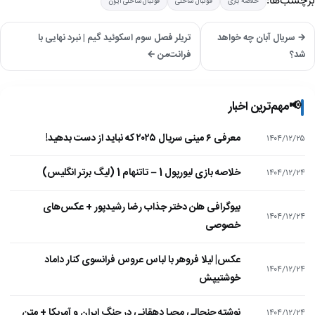
برچسب‌ها:
خلاصه بازی
فوتبال ساحلی
فوتبال ساحلی ایران
→ سریال آبان چه خواهد
تریلر فصل سوم اسکوئید گیم | نبرد نهایی با
شد؟
فرانت‌من ←
📢
مهم‌ترین اخبار
معرفی ۶ مینی سریال ۲۰۲۵ که نباید از دست بدهید!
۱۴۰۴/۱۲/۲۵
خلاصه بازی لیورپول 1 – تاتنهام 1 (لیگ برتر انگلیس)
۱۴۰۴/۱۲/۲۴
بیوگرافی هلن دختر جذاب رضا رشیدپور + عکس‌های
۱۴۰۴/۱۲/۲۴
خصوصی
عکس| لیلا فروهر با لباس عروس فرانسوی کنار داماد
۱۴۰۴/۱۲/۲۴
خوشتیپش
نوشته جنجالی محیا دهقانی در جنگ ایران و آمریکا + متن
۱۴۰۴/۱۲/۲۴