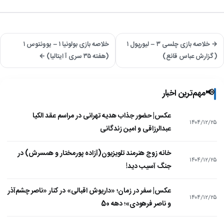
→ خلاصه بازی چلسی ۳ – لیورپول ۱
خلاصه بازی بولونیا ۱ – یوونتوس ۱
(گزارش عباس قانع)
(هفته ۳۵ سری آ ایتالیا) ←
📢
مهم‌ترین اخبار
عکس| حضور جذاب هدیه تهرانی در مراسم عقد الکیا
۱۴۰۴/۱۲/۲۵
عبدالرزاقی و امین زندگانی
خانه زوج هنرمند تلویزیون(آزاده پورمختار و همسرش) در
۱۴۰۴/۱۲/۲۵
جنگ آسیب دید!
عکس| سفر در زمان؛ «داریوش اقبالی» در کنار «ناصر چشم‌آذر
۱۴۰۴/۱۲/۲۵
و ناصر فرهودی»؛ دهه 50