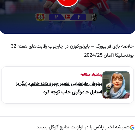
0
seconds
of
خلاصه بازی فرایبورگ – بایرلورکوزن در چارچوب رقابت‌های هفته 32
2
minutes,
بوندسلیگا آلمان 2024/25
23
seconds
پیشنهاد مطالعه
بهنوش طباطبایی تغییر چهره داد؛ خانم بازیگر با
استایل جادوگری جلب توجه کرد
همیشه اخبار
پلاس
را در اولویت نتایج گوگل ببینید