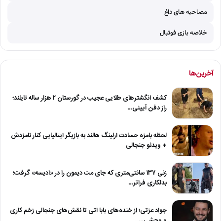
مصاحبه های داغ
خلاصه بازی فوتبال
آخرین‌ها
کشف انگشترهای طلایی عجیب در گورستان ۲ هزار ساله تایلند؛
راز دفن آیینی…
لحظه بامزه حسادت ارلینگ هالند به بازیگر ایتالیایی کنار نامزدش
+ ویدئو جنجالی
زنی ۱۳۷ سانتی‌متری که جای مت دیمون را در «ادیسه» گرفت؛
بدلکاری فراتر…
جواد عزتی؛ از خنده‌های بابا اتی تا نقش‌های جنجالی زخم کاری
و وحشی…