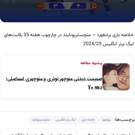
0
seconds
of
خلاصه بازی برنتفورد – منچستریونایتد در چارچوب هفته 35 رقابت‌های
6
minutes,
لیگ برتر انگلیس 2024/25
49
seconds
پیشنهاد مطالعه
صمیمت دیدنی منوچهر نوذری و منوچهری اسماعیلی؛
دهه 70
برچسب‌ها:
برنتفورد
خلاصه بازی
لیگ برتر انگلیس
منچستریونایتد