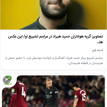
تصاویر| گریه هواداران حمید هیراد در مراسم تشییع او/ این عکس
ها…
۵ ماه قبل
مراسم تشییع پیکر حمید هیراد، آهنگساز و خواننده موسیقی پاپ، با حضور جمعی از
هنرمندان در قطعه هنرمندان…
اخبار
▶