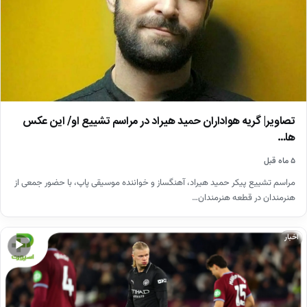
تصاویر| گریه هواداران حمید هیراد در مراسم تشییع او/ این عکس
ها…
۵ ماه قبل
مراسم تشییع پیکر حمید هیراد، آهنگساز و خواننده موسیقی پاپ، با حضور جمعی از
هنرمندان در قطعه هنرمندان…
اخبار
▶