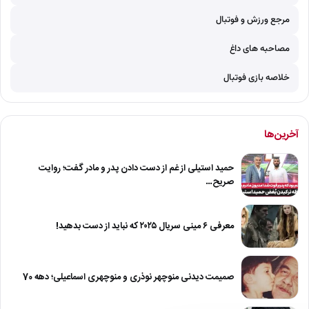
مرجع ورزش و فوتبال
مصاحبه های داغ
خلاصه بازی فوتبال
آخرین‌ها
حمید استیلی از غم از دست دادن پدر و مادر گفت؛ روایت
صریح…
معرفی ۶ مینی سریال ۲۰۲۵ که نباید از دست بدهید!
صمیمت دیدنی منوچهر نوذری و منوچهری اسماعیلی؛ دهه 70