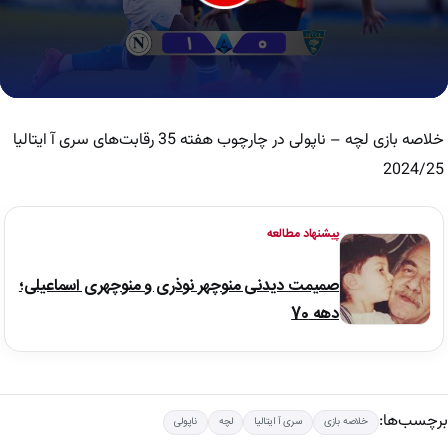
0
seconds
of
خلاصه بازی لچه – ناپولی در چارچوب هفته 35 رقابت‌های سری آ ایتالیا
2
minutes,
2024/25
52
seconds
پیشنهاد مطالعه
صمیمت دیدنی منوچهر نوذری و منوچهری اسماعیلی؛
دهه 70
برچسب‌ها:
خلاصه بازی
سری آ ایتالیا
لچه
ناپولی