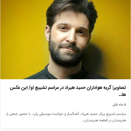
تصاویر| گریه هواداران حمید هیراد در مراسم تشییع او/ این عکس
ها…
۵ ماه قبل
مراسم تشییع پیکر حمید هیراد، آهنگساز و خواننده موسیقی پاپ، با حضور جمعی از
هنرمندان در قطعه هنرمندان…