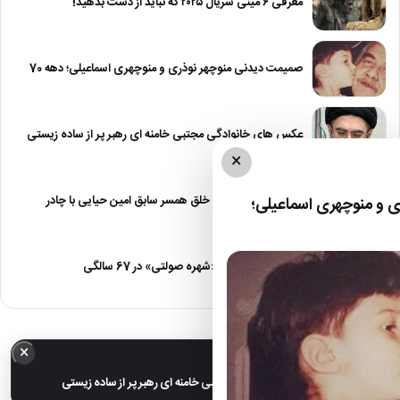
معرفی ۶ مینی سریال ۲۰۲۵ که نباید از دست بدهید!
صمیمت دیدنی منوچهر نوذری و منوچهری اسماعیلی؛ دهه 70
عکس های خانوادگی مجتبی خامنه ای رهبر پر از ساده زیستی
×
عکس| نیلوفر خوش خلق همسر سابق امین حیایی با چادر
 و منوچهری اسماعیلی؛
عکس| تغییر چهره «شهره صولتی» در 67 سالگی
×
خبر مهم
عکس های خانوادگی مجتبی خامنه ای رهبر پر از ساده زیستی