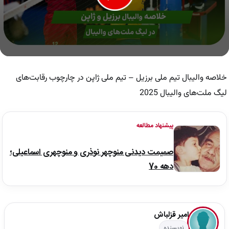
0
seconds
of
خلاصه والیبال تیم ملی برزیل – تیم ملی ژاپن در چارچوب رقابت‌های
5
minutes,
لیگ ملت‌های والیبال 2025
23
seconds
پیشنهاد مطالعه
صمیمت دیدنی منوچهر نوذری و منوچهری اسماعیلی؛
دهه 70
امیر قزلباش
نویسنده