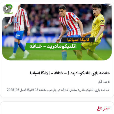
اخبار
▶
خلاصه بازی اتلتیکومادرید 1 – ختافه 0 | لالیگا اسپانیا
۵ ماه قبل
خلاصه بازی اتلتیکومادرید مقابل ختافه در چارچوب هفته 28 لالیگا فصل 26-2025
اخبار داغ