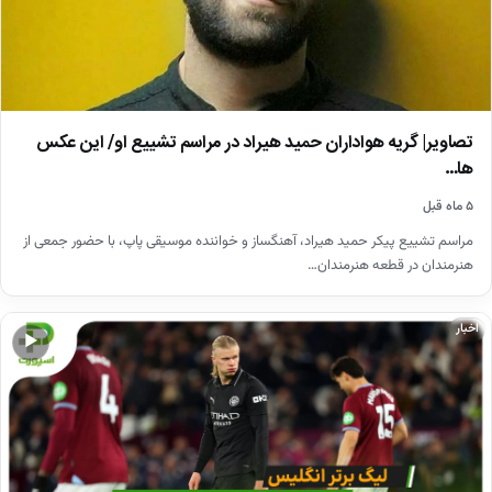
تصاویر| گریه هواداران حمید هیراد در مراسم تشییع او/ این عکس
ها…
۵ ماه قبل
مراسم تشییع پیکر حمید هیراد، آهنگساز و خواننده موسیقی پاپ، با حضور جمعی از
هنرمندان در قطعه هنرمندان…
اخبار
▶