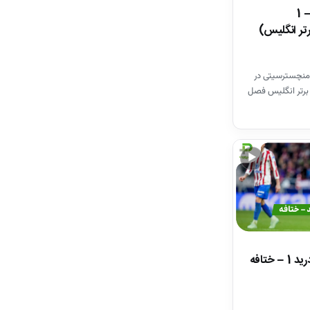
خلاصه بازی وستهم 1 – 1
تر انگلیس)
منچسترسیتی در
برتر انگلیس فصل
▶
خلاصه بازی اتلتیکومادرید 1 – ختافه