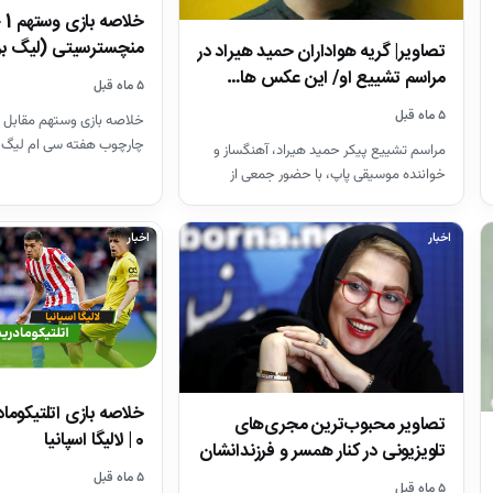
منچسترسیتی (لیگ بر
تصاویر| گریه هواداران حمید هیراد در
مراسم تشییع او/ این عکس ها…
۵ ماه قبل
۵ ماه قبل
خلاصه بازی وستهم مقابل 
چارچوب هفته سی ام لیگ 
مراسم تشییع پیکر حمید هیراد، آهنگساز و
26-2025
خواننده موسیقی پاپ، با حضور جمعی از
هنرمندان در قطعه هنرمندان…
اخبار
اخبار
تصاویر محبوب‌ترین مجری‌های
0 | لالیگا اسپانیا
تلویزیونی در کنار همسر و فرزندانشان
+ بیوگرافی
۵ ماه قبل
۵ ماه قبل