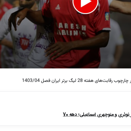
 هفته 28 لیگ برتر ایران فصل 1403/04
e
ذری و منوچهری اسماعیلی؛ دهه 70