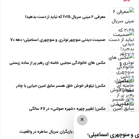
معرفی ۶ مینی سریال ۲۰۲۵ که نباید از دست بدهید!
صمیمت دیدنی منوچهر نوذری و منوچهری اسماعیلی؛ دهه 70
عکس های خانوادگی مجتبی خامنه ای رهبر پر از ساده زیستی
عکس| نیلوفر خوش خلق همسر سابق امین حیایی با چادر
عکس| تغییر چهره «شهره صولتی» در 67 سالگی
×
عکس| آلبوم عروسی بازیگران سریال ساهره در واقعیت
 و منوچهری اسماعیلی؛