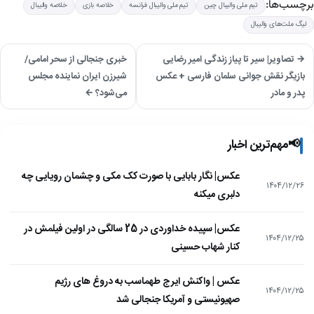
برچسب‌ها:
تیم ملی والیبال چین
تیم ملی والیبال فرانسه
خلاصه بازی
خلاصه والیبال
لیگ ملت‌های والیبال
→ تصاویر| سیر تا پیاز زندگی امیر رضایی
خبری جنجالی از سحر امامی/
بازیگر نقش جوانی سلمان فارسی + عکس
شیرزن ایران نماینده مجلس
پدر و مادر
می‌شود؟ ←
📢
مهم‌ترین اخبار
عکس| نگار بابایی با صورت کک مکی و چشمان رویایی چه
۱۴۰۴/۱۲/۲۶
دلبری میکنه
عکس| سپیده خداوردی در 25 سالگی در اولین فیلمش در
۱۴۰۴/۱۲/۲۵
کنار شهاب حسینی
عکس | واکنش ایرج طهماسب به دروغ های رژیم
۱۴۰۴/۱۲/۲۵
صهیونیستی و آمریکا جنجالی شد