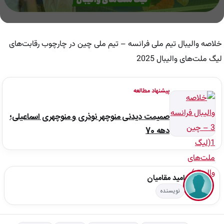
0
seconds
of
خلاصه والیبال تیم ملی فرانسه – تیم ملی چین در چارچوب رقابت‌های
10
minutes,
لیگ ملت‌های والیبال 2025
22
seconds
پیشنهاد مطالعه
صمیمت دیدنی منوچهر نوذری و منوچهری اسماعیلی؛
دهه 70
امید مقامیان
نویسنده