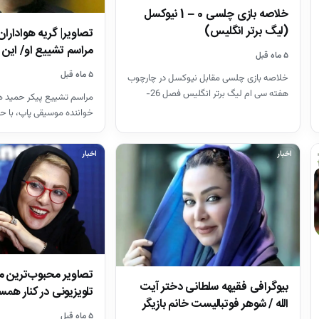
خلاصه بازی چلسی 0 – 1 نیوکسل
(لیگ برتر انگلیس)
تصاویر| گریه هواداران
مراسم تشییع او/ ای
۵ ماه قبل
۵ ماه قبل
خلاصه بازی چلسی مقابل نیوکسل در چارچوب
هفته سی ام لیگ برتر انگلیس فصل 26-
مراسم تشییع پیکر حمید هی
2025
خواننده موسیقی پاپ، با ح
هنرمندان در قطعه هنرمند
اخبار
اخبار
تصاویر محبوب‌ترین 
بیوگرافی فقیهه سلطانی دختر آیت
تلویزیونی در کنار همس
الله / شوهر فوتبالیست خانم بازیگر
+ بیوگرافی
۵ ماه قبل