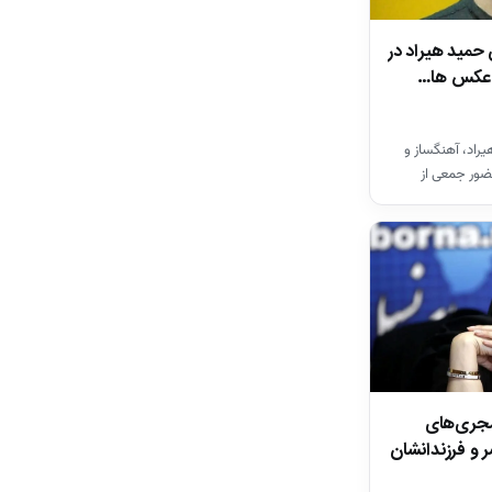
 حمید هیراد در
ن عکس ها…
راد، آهنگساز و
ضور جمعی از
ان…
مجری‌های
ر و فرزندانشان