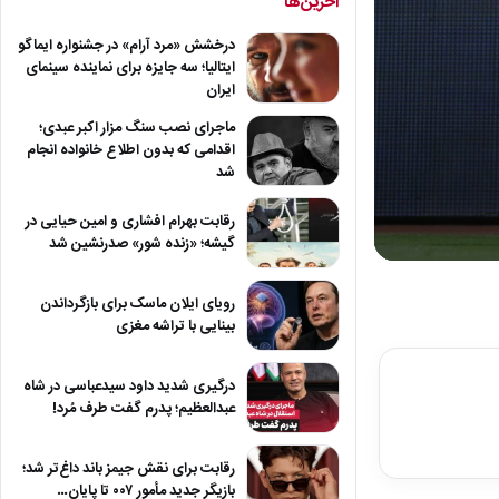
آخرین‌ها
درخشش «مرد آرام» در جشنواره ایماگو
ایتالیا؛ سه جایزه برای نماینده سینمای
ایران
ماجرای نصب سنگ مزار اکبر عبدی؛
اقدامی که بدون اطلاع خانواده انجام
شد
رقابت بهرام افشاری و امین حیایی در
گیشه؛ «زنده شور» صدرنشین شد
0
seconds
of
رویای ایلان ماسک برای بازگرداندن
5
بینایی با تراشه مغزی
minutes,
56
seconds
Volum
درگیری شدید داود سیدعباسی در شاه
90%
عبدالعظیم؛ پدرم گفت طرف مُرد!
رقابت برای نقش جیمز باند داغ‌تر شد؛
بازیگر جدید مأمور ۰۰۷ تا پایان…