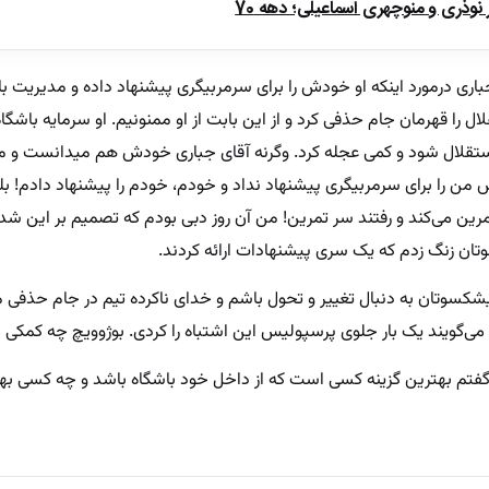
ذری و منوچهری اسماعیلی؛ دهه 70
درمورد اینکه او خودش را برای سرمربیگری پیشنهاد داده و مدیریت باش
لال را قهرمان جام حذفی کرد و از این بابت از او ممنونیم. او سرمایه باشگ
استقلال شود و کمی عجله کرد‌. وگرنه آقای جباری خودش هم میدانست و م
 من را برای سرمربیگری پیشنهاد نداد و خودم، خودم را پیشنهاد دادم! بله
تمرین می‌کند و رفتند سر تمرین! من آن روز دبی بودم که تصمیم بر این شد 
وتان زنگ زدم که یک سری پیشنهادات ارائه کردند.
کسوتان به دنبال تغییر و تحول باشم و خدای ناکرده تیم در جام حذفی م
ی‌گویند یک بار جلوی پرسپولیس این اشتباه را کردی. بوژوویچ چه کمکی 
فتم بهترین گزینه کسی است که از داخل خود باشگاه باشد و چه کسی بهت