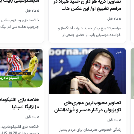
منچسترسیتی (لیگ بر
تصاویر| گریه هواداران حمید هیراد در
مراسم تشییع او/ این عکس ها…
۵ ماه قبل
۵ ماه قبل
خلاصه بازی وستهم مقابل 
چارچوب هفته سی ام لیگ 
مراسم تشییع پیکر حمید هیراد، آهنگساز و
26-2025
خواننده موسیقی پاپ، با حضور جمعی از
هنرمندان در قطعه هنرمندان…
اخبار
اخبار
تصاویر محبوب‌ترین مجری‌های
0 | لالیگا اسپانیا
تلویزیونی در کنار همسر و فرزندانشان
+ بیوگرافی
۵ ماه قبل
۵ ماه قبل
خلاصه بازی اتلتیکومادرید م
زندگی خصوصی هنرمندان برای مردم بسیار
چارچوب هفته 28 لالیگا فصل 26-2025