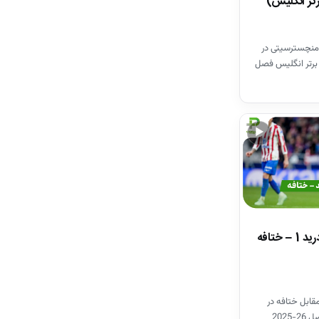
تر انگلیس)
منچسترسیتی در
برتر انگلیس فصل
▶
خلاصه بازی اتلتیکومادرید 1 – ختافه
قابل ختافه در