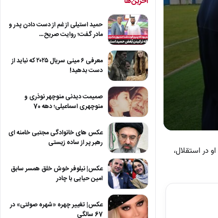
آخرین‌ها
حمید استیلی از غم از دست دادن پدر و
مادر گفت؛ روایت صریح…
معرفی ۶ مینی سریال ۲۰۲۵ که نباید از
دست بدهید!
صمیمت دیدنی منوچهر نوذری و
منوچهری اسماعیلی؛ دهه 70
عکس های خانوادگی مجتبی خامنه ای
0
seconds
رهبر پر از ساده زیستی
of
 در استقلال،
1
minute,
عکس| نیلوفر خوش خلق همسر سابق
26
امین حیایی با چادر
seconds
Volum
90%
عکس| تغییر چهره «شهره صولتی» در
67 سالگی